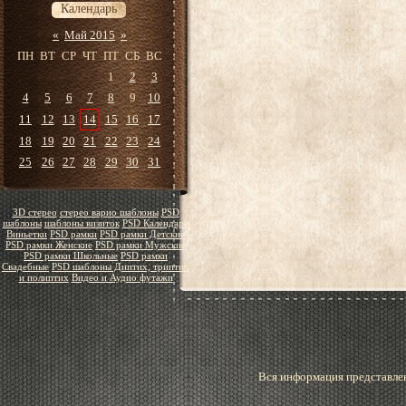
Календарь
«
Май 2015
»
ПН
ВТ
СР
ЧТ
ПТ
СБ
ВС
1
2
3
4
5
6
7
8
9
10
11
12
13
14
15
16
17
18
19
20
21
22
23
24
25
26
27
28
29
30
31
3D стерео
стерео варио шаблоны
PSD
шаблоны
шаблоны визиток
PSD Календари
Виньетки
PSD рамки
PSD рамки Детские
PSD рамки Женские
PSD рамки Мужские
PSD рамки Школьные
PSD рамки
Свадебные
PSD шаблоны Диптих, триптих
и полиптих
Видео и Аудио футажи
Вся информация представлен