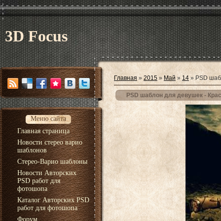
3D Focus
Главная
»
2015
»
Май
»
14
» PSD шабл
PSD шаблон для девушек - Кра
Меню сайта
Главная страница
Новости стерео варио
шаблонов
Стерео-Варио шаблоны
Новости Авторских
PSD работ для
фотошопа
Каталог Авторских PSD
работ для фотошопа
Форум