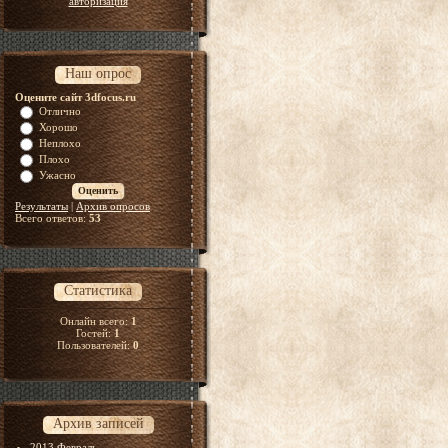
авторизация
Наш опрос
Оцените сайт 3dfocus.ru
Отлично
Хорошо
Неплохо
Плохо
Ужасно
Результаты
|
Архив опросов
Всего ответов:
53
Статистика
Онлайн всего:
1
Гостей:
1
Пользователей:
0
Архив записей
2013 Февраль