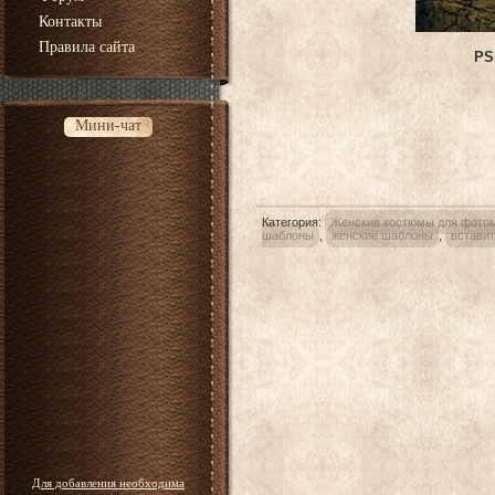
Контакты
Правила сайта
PS
Мини-чат
Категория
:
Женские костюмы для фото
шаблоны
,
женские шаблоны
,
встави
Для добавления необходима