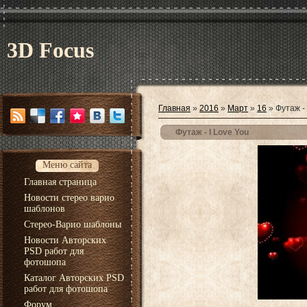
3D Focus
Главная
»
2016
»
Март
»
16
» Футаж - 
Футаж - I Love You
Меню сайта
Главная страница
Новости стерео варио
шаблонов
Стерео-Варио шаблоны
Новости Авторских
PSD работ для
фотошопа
Каталог Авторских PSD
работ для фотошопа
Форум