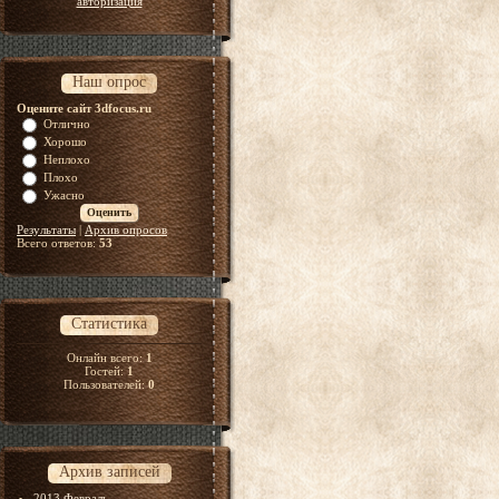
авторизация
Наш опрос
Оцените сайт 3dfocus.ru
Отлично
Хорошо
Неплохо
Плохо
Ужасно
Результаты
|
Архив опросов
Всего ответов:
53
Статистика
Онлайн всего:
1
Гостей:
1
Пользователей:
0
Архив записей
2013 Февраль