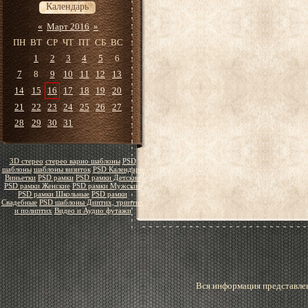
Календарь
«
Март 2016
»
ПН
ВТ
СР
ЧТ
ПТ
СБ
ВС
1
2
3
4
5
6
7
8
9
10
11
12
13
14
15
16
17
18
19
20
21
22
23
24
25
26
27
28
29
30
31
3D стерео
стерео варио шаблоны
PSD
шаблоны
шаблоны визиток
PSD Календари
Виньетки
PSD рамки
PSD рамки Детские
PSD рамки Женские
PSD рамки Мужские
PSD рамки Школьные
PSD рамки
Свадебные
PSD шаблоны Диптих, триптих
и полиптих
Видео и Аудио футажи
Вся информация представлен