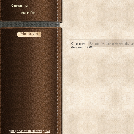
Контакты
Правила сайта
Мини-чат
Категория
:
Видео футажи и Аудио фута
Рейтинг
:
0.0
/
0
Для добавления необходима