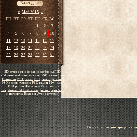
Календарь
«
Май 2015
»
ПН
ВТ
СР
ЧТ
ПТ
СБ
ВС
1
2
3
4
5
6
7
8
9
10
11
12
13
14
15
16
17
18
19
20
21
22
23
24
25
26
27
28
29
30
31
3D стерео
стерео варио шаблоны
PSD
шаблоны
шаблоны визиток
PSD Календари
Виньетки
PSD рамки
PSD рамки Детские
PSD рамки Женские
PSD рамки Мужские
PSD рамки Школьные
PSD рамки
Свадебные
PSD шаблоны Диптих, триптих
и полиптих
Видео и Аудио футажи
Вся информация представлен