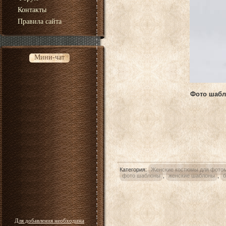
Контакты
Правила сайта
Мини-чат
Фото шабл
Категория
:
Женские костюмы для фото
фото шаблоны
,
женские шаблоны
,
б
Для добавления необходима