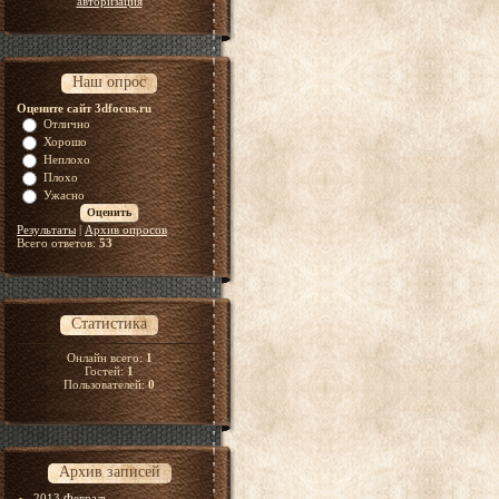
авторизация
Наш опрос
Оцените сайт 3dfocus.ru
Отлично
Хорошо
Неплохо
Плохо
Ужасно
Результаты
|
Архив опросов
Всего ответов:
53
Статистика
Онлайн всего:
1
Гостей:
1
Пользователей:
0
Архив записей
2013 Февраль