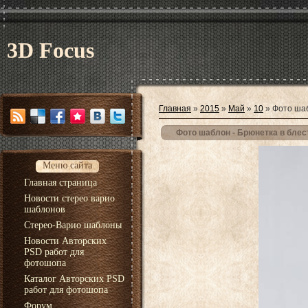
3D Focus
Главная
»
2015
»
Май
»
10
» Фото шаб
Фото шаблон - Брюнетка в бле
Меню сайта
Главная страница
Новости стерео варио
шаблонов
Стерео-Варио шаблоны
Новости Авторских
PSD работ для
фотошопа
Каталог Авторских PSD
работ для фотошопа
Форум