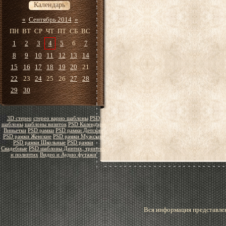
Календарь
«
Сентябрь 2014
»
ПН
ВТ
СР
ЧТ
ПТ
СБ
ВС
1
2
3
4
5
6
7
8
9
10
11
12
13
14
15
16
17
18
19
20
21
22
23
24
25
26
27
28
29
30
3D стерео
стерео варио шаблоны
PSD
шаблоны
шаблоны визиток
PSD Календари
Виньетки
PSD рамки
PSD рамки Детские
PSD рамки Женские
PSD рамки Мужские
PSD рамки Школьные
PSD рамки
Свадебные
PSD шаблоны Диптих, триптих
и полиптих
Видео и Аудио футажи
Вся информация представлен