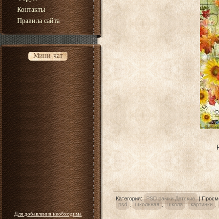
Контакты
Правила сайта
Мини-чат
Категория
:
PSD рамки Детские
|
Просм
psd
,
школьная
,
школа
,
картинки
,
Для добавления необходима