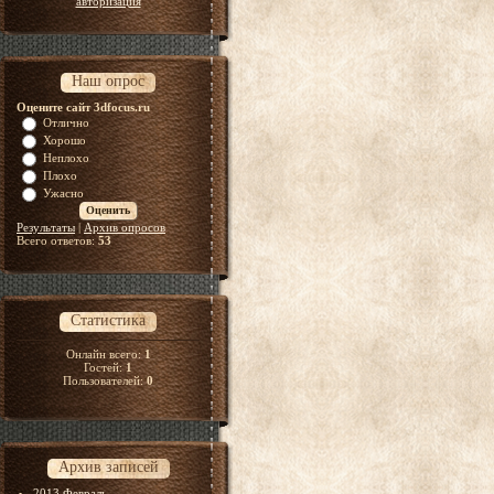
авторизация
Наш опрос
Оцените сайт 3dfocus.ru
Отлично
Хорошо
Неплохо
Плохо
Ужасно
Результаты
|
Архив опросов
Всего ответов:
53
Статистика
Онлайн всего:
1
Гостей:
1
Пользователей:
0
Архив записей
2013 Февраль