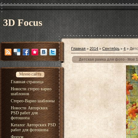
3D Focus
Главная
»
2014
»
Сентябрь
»
4
» Детс
Детская рамка для фото - Моё 
Меню сайта
Главная страница
Новости стерео варио
шаблонов
Стерео-Варио шаблоны
Новости Авторских
PSD работ для
фотошопа
Каталог Авторских PSD
работ для фотошопа
Форум