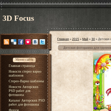
3D Focus
Главная
»
2015
»
Май
»
30
» Детская 
Детская фоторамка для группов
Меню сайта
Главная страница
Новости стерео варио
шаблонов
Стерео-Варио шаблоны
Новости Авторских
PSD работ для
фотошопа
Каталог Авторских PSD
работ для фотошопа
Форум