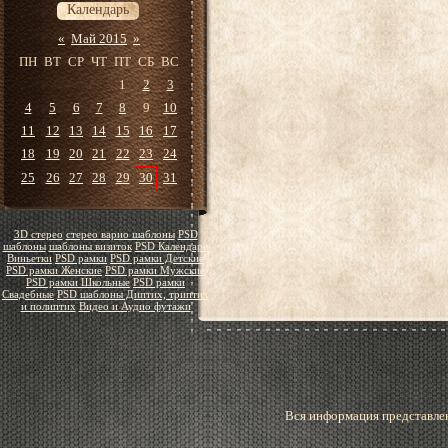
Календарь
«
Май 2015
»
ПН
ВТ
СР
ЧТ
ПТ
СБ
ВС
1
2
3
4
5
6
7
8
9
10
11
12
13
14
15
16
17
18
19
20
21
22
23
24
25
26
27
28
29
30
31
3D стерео
стерео варио шаблоны
PSD
шаблоны
шаблоны визиток
PSD Календари
Виньетки
PSD рамки
PSD рамки Детские
PSD рамки Женские
PSD рамки Мужские
PSD рамки Школьные
PSD рамки
Свадебные
PSD шаблоны Диптих, триптих
и полиптих
Видео и Аудио футажи
Вся информация представлен