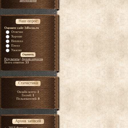
авторизация
Наш опрос
Оцените сайт 3dfocus.ru
Отлично
Хорошо
Неплохо
Плохо
Ужасно
Результаты
|
Архив опросов
Всего ответов:
53
Статистика
Онлайн всего:
1
Гостей:
1
Пользователей:
0
Архив записей
2013 Февраль