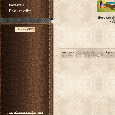
Контакты
Правила сайта
Детская ф
PSD
В
Мини-чат
Категория
:
PSD рамки Детские
|
Просм
детская
,
psd
,
картинки
,
Фоторамк
Для добавления необходима