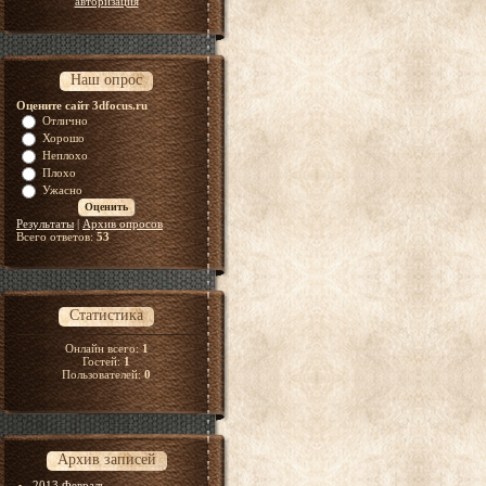
авторизация
Наш опрос
Оцените сайт 3dfocus.ru
Отлично
Хорошо
Неплохо
Плохо
Ужасно
Результаты
|
Архив опросов
Всего ответов:
53
Статистика
Онлайн всего:
1
Гостей:
1
Пользователей:
0
Архив записей
2013 Февраль