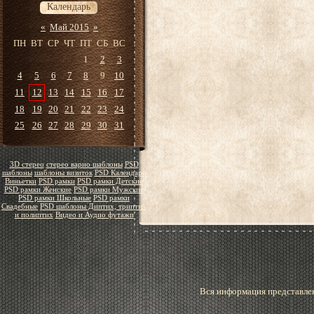
Календарь
«
Май 2015
»
ПН
ВТ
СР
ЧТ
ПТ
СБ
ВС
1
2
3
4
5
6
7
8
9
10
11
12
13
14
15
16
17
18
19
20
21
22
23
24
25
26
27
28
29
30
31
3D стерео
стерео варио шаблоны
PSD
шаблоны
шаблоны визиток
PSD Календари
Виньетки
PSD рамки
PSD рамки Детские
PSD рамки Женские
PSD рамки Мужские
PSD рамки Школьные
PSD рамки
Свадебные
PSD шаблоны Диптих, триптих
и полиптих
Видео и Аудио футажи
Вся информация представлен