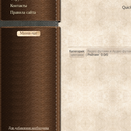
Контакты
Quic
Правила сайта
Мини-чат
Категория
:
Видео футажи и Аудио фута
цветами
|
Рейтинг
:
0.0
/
0
Для добавления необходима