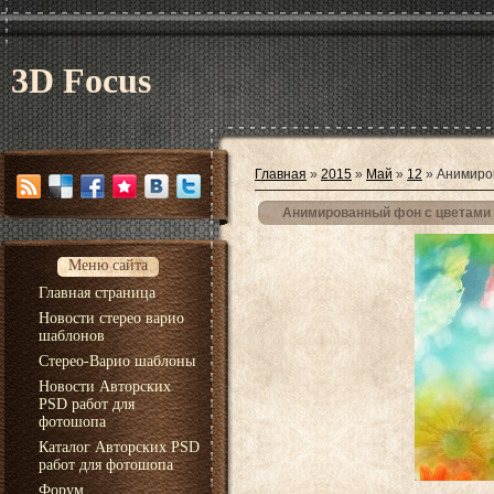
3D Focus
Главная
»
2015
»
Май
»
12
» Анимиро
Анимированный фон с цветами
Меню сайта
Главная страница
Новости стерео варио
шаблонов
Стерео-Варио шаблоны
Новости Авторских
PSD работ для
фотошопа
Каталог Авторских PSD
работ для фотошопа
Форум