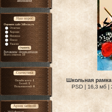
авторизация
Наш опрос
Оцените сайт 3dfocus.ru
Отлично
Хорошо
Неплохо
Плохо
Ужасно
Результаты
|
Архив опросов
Всего ответов:
53
Статистика
Школьная рамка 
Онлайн всего:
1
Гостей:
1
PSD | 16,3 мб |
Пользователей:
0
Архив записей
2013 Февраль