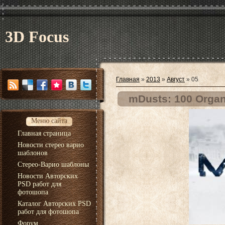
3D Focus
Главная
»
2013
»
Август
»
05
mDusts: 100 Organ
Меню сайта
Главная страница
Новости стерео варио
шаблонов
Стерео-Варио шаблоны
Новости Авторских
PSD работ для
фотошопа
Каталог Авторских PSD
работ для фотошопа
Форум