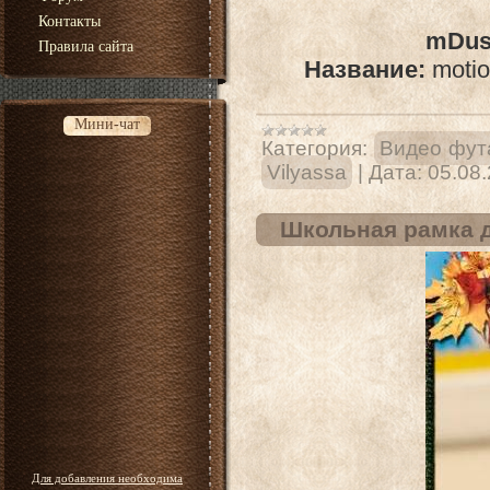
Контакты
mDust
Правила сайта
Название:
motio
Мини-чат
Категория:
Видео фут
Vilyassa
|
Дата:
05.08
Школьная рамка д
Для добавления необходима