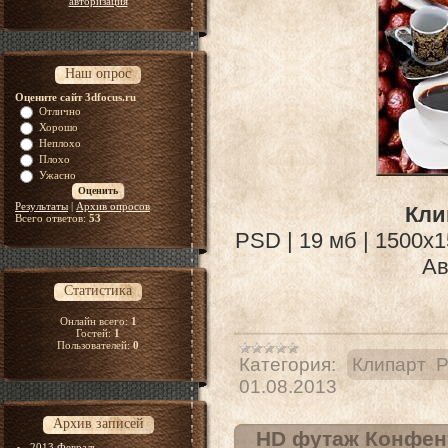
авторизация
Наш опрос
Оцените сайт 3dfocus.ru
Отлично
Хорошо
Неплохо
Плохо
Ужасно
Результаты
|
Архив опросов
Кли
Всего ответов:
53
PSD | 19 мб | 1500х1
Ав
Статистика
Онлайн всего:
1
Гостей:
1
Пользователей:
0
Категория:
Клипарт 
01.08.2013
Архив записей
HD футаж Конфен
2013 Февраль