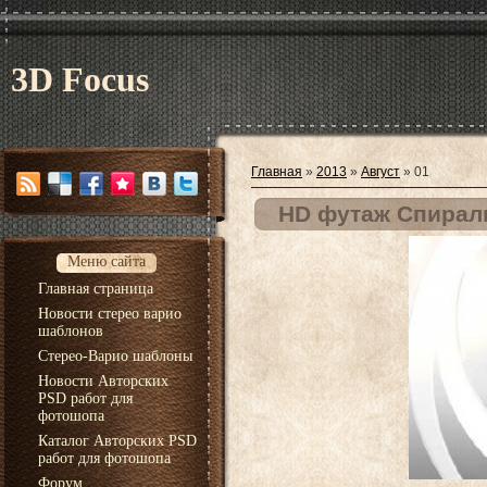
3D Focus
Главная
»
2013
»
Август
»
01
HD футаж Спирал
Меню сайта
Главная страница
Новости стерео варио
шаблонов
Стерео-Варио шаблоны
Новости Авторских
PSD работ для
фотошопа
Каталог Авторских PSD
работ для фотошопа
Форум