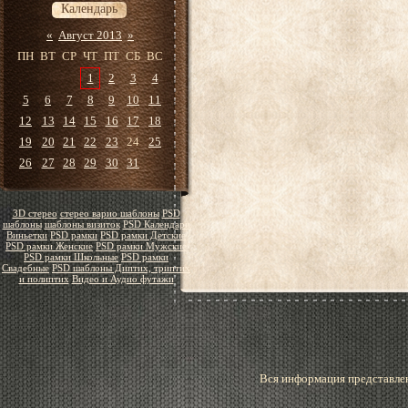
Календарь
«
Август 2013
»
ПН
ВТ
СР
ЧТ
ПТ
СБ
ВС
1
2
3
4
5
6
7
8
9
10
11
12
13
14
15
16
17
18
19
20
21
22
23
24
25
26
27
28
29
30
31
3D стерео
стерео варио шаблоны
PSD
шаблоны
шаблоны визиток
PSD Календари
Виньетки
PSD рамки
PSD рамки Детские
PSD рамки Женские
PSD рамки Мужские
PSD рамки Школьные
PSD рамки
Свадебные
PSD шаблоны Диптих, триптих
и полиптих
Видео и Аудио футажи
Вся информация представлен