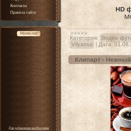
Контакты
HD ф
Правила сайта
MO
Мини-чат
Категория:
Видео фут
Vilyassa
|
Дата:
01.08
Клипарт - Нежный
Для добавления необходима