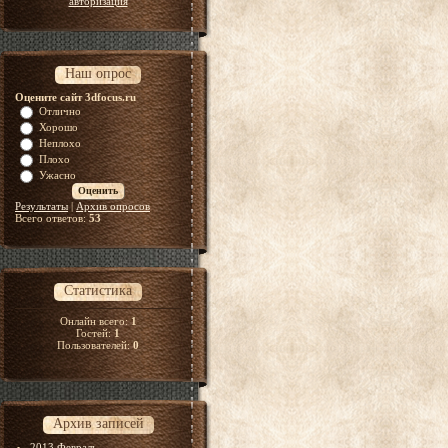
авторизация
Наш опрос
Оцените сайт 3dfocus.ru
Отлично
Хорошо
Неплохо
Плохо
Ужасно
Результаты
|
Архив опросов
Всего ответов:
53
Статистика
Онлайн всего:
1
Гостей:
1
Пользователей:
0
Архив записей
2013 Февраль