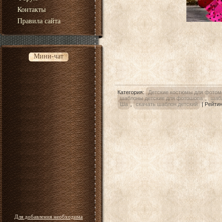
Контакты
Правила сайта
Мини-чат
Категория
:
Детские костюмы для фотом
шаблоны детские для фотошопа
,
шаб
Ша
,
скачать шаблон детский
|
Рейтин
Для добавления необходима