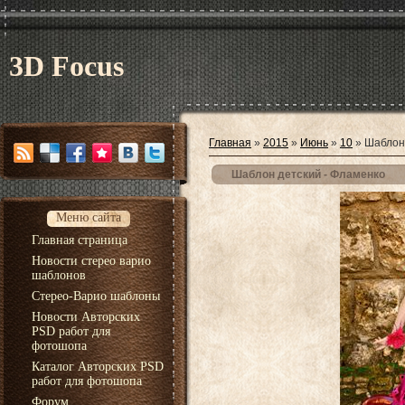
3D Focus
Главная
»
2015
»
Июнь
»
10
» Шаблон 
Шаблон детский - Фламенко
Меню сайта
Главная страница
Новости стерео варио
шаблонов
Стерео-Варио шаблоны
Новости Авторских
PSD работ для
фотошопа
Каталог Авторских PSD
работ для фотошопа
Форум