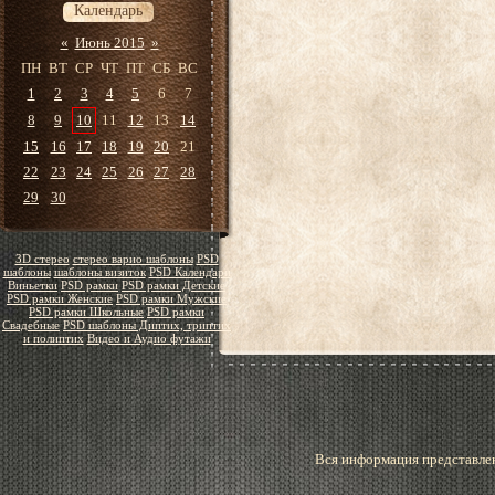
Календарь
«
Июнь 2015
»
ПН
ВТ
СР
ЧТ
ПТ
СБ
ВС
1
2
3
4
5
6
7
8
9
10
11
12
13
14
15
16
17
18
19
20
21
22
23
24
25
26
27
28
29
30
3D стерео
стерео варио шаблоны
PSD
шаблоны
шаблоны визиток
PSD Календари
Виньетки
PSD рамки
PSD рамки Детские
PSD рамки Женские
PSD рамки Мужские
PSD рамки Школьные
PSD рамки
Свадебные
PSD шаблоны Диптих, триптих
и полиптих
Видео и Аудио футажи
Вся информация представлен