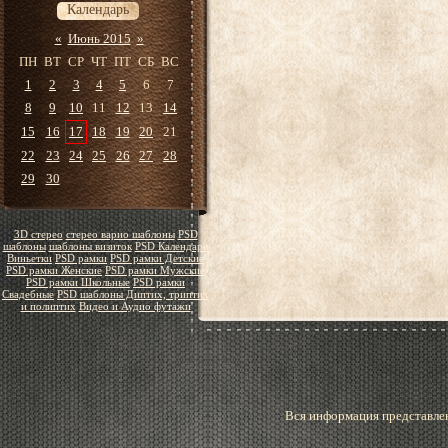
Календарь
«
Июнь 2015
»
ПН
ВТ
СР
ЧТ
ПТ
СБ
ВС
1
2
3
4
5
6
7
8
9
10
11
12
13
14
15
16
17
18
19
20
21
22
23
24
25
26
27
28
29
30
3D стерео
стерео варио шаблоны
PSD
шаблоны
шаблоны визиток
PSD Календари
Виньетки
PSD рамки
PSD рамки Детские
PSD рамки Женские
PSD рамки Мужские
PSD рамки Школьные
PSD рамки
Свадебные
PSD шаблоны Диптих, триптих
и полиптих
Видео и Аудио футажи
Вся информация представлен