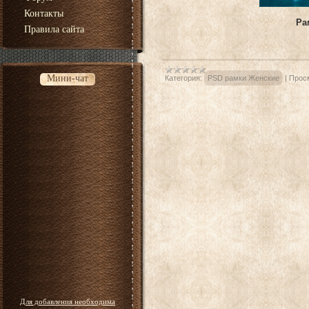
Контакты
Ра
Правила сайта
Мини-чат
Категория:
PSD рамки Женские
|
Прос
Для добавления необходима