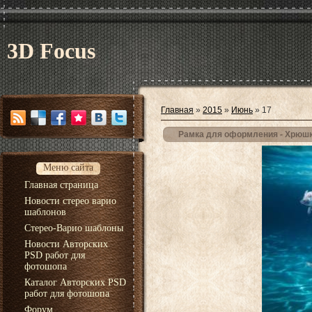
3D Focus
Главная
»
2015
»
Июнь
»
17
Рамка для оформления - Хрюшк
Меню сайта
Главная страница
Новости стерео варио
шаблонов
Стерео-Варио шаблоны
Новости Авторских
PSD работ для
фотошопа
Каталог Авторских PSD
работ для фотошопа
Форум