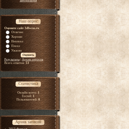
авторизация
Наш опрос
Оцените сайт 3dfocus.ru
Отлично
Хорошо
Неплохо
Плохо
Ужасно
Результаты
|
Архив опросов
Всего ответов:
53
Статистика
Онлайн всего:
1
Гостей:
1
Пользователей:
0
Архив записей
2013 Февраль