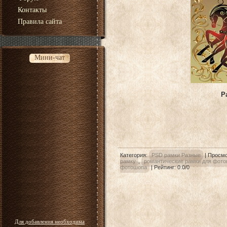
Контакты
Правила сайта
Мини-чат
Р
Категория
:
PSD рамки Разные
|
Просмо
рамку
,
романтические рамки для фот
фотошопа
|
Рейтинг
:
0.0
/
0
Для добавления необходима