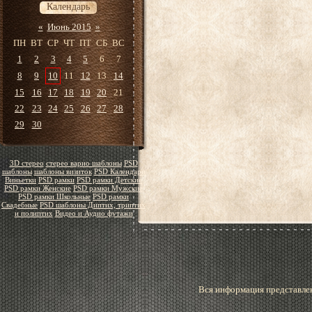
Календарь
«
Июнь 2015
»
ПН
ВТ
СР
ЧТ
ПТ
СБ
ВС
1
2
3
4
5
6
7
8
9
10
11
12
13
14
15
16
17
18
19
20
21
22
23
24
25
26
27
28
29
30
3D стерео
стерео варио шаблоны
PSD
шаблоны
шаблоны визиток
PSD Календари
Виньетки
PSD рамки
PSD рамки Детские
PSD рамки Женские
PSD рамки Мужские
PSD рамки Школьные
PSD рамки
Свадебные
PSD шаблоны Диптих, триптих
и полиптих
Видео и Аудио футажи
Вся информация представлен