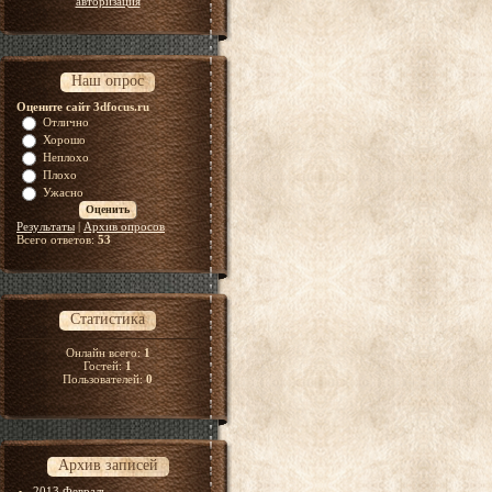
авторизация
Наш опрос
Оцените сайт 3dfocus.ru
Отлично
Хорошо
Неплохо
Плохо
Ужасно
Результаты
|
Архив опросов
Всего ответов:
53
Статистика
Онлайн всего:
1
Гостей:
1
Пользователей:
0
Архив записей
2013 Февраль