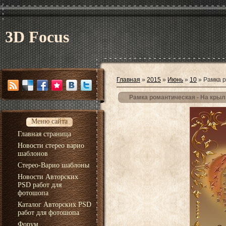
3D Focus
Главная
»
2015
»
Июнь
»
10
» Рамка р
Рамка романтическая - На кры
Меню сайта
Главная страница
Новости стерео варио
шаблонов
Стерео-Варио шаблоны
Новости Авторских
PSD работ для
фотошопа
Каталог Авторских PSD
работ для фотошопа
Форум