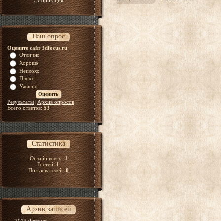
авторизация
Наш опрос
Оцените сайт 3dfocus.ru
Отлично
Хорошо
Неплохо
Плохо
Ужасно
Результаты
|
Архив опросов
Всего ответов:
53
Статистика
Онлайн всего:
1
Гостей:
1
Пользователей:
0
Архив записей
2013 Февраль