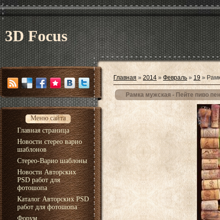
3D Focus
Главная
»
2014
»
Февраль
»
19
» Рамк
Рамка мужская - Пейте пиво пе
Меню сайта
Главная страница
Новости стерео варио
шаблонов
Стерео-Варио шаблоны
Новости Авторских
PSD работ для
фотошопа
Каталог Авторских PSD
работ для фотошопа
Форум