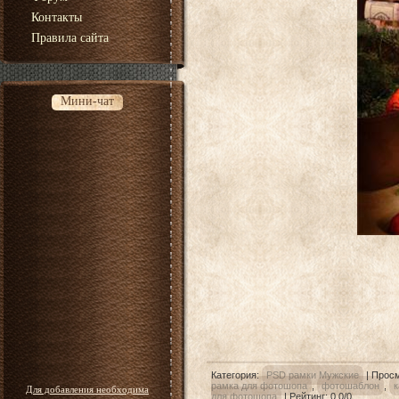
Контакты
Правила сайта
Мини-чат
Категория
:
PSD рамки Мужские
|
Прос
рамка для фотошопа
,
фотошаблон
,
к
Для добавления необходима
для фотошопа
|
Рейтинг
:
0.0
/
0