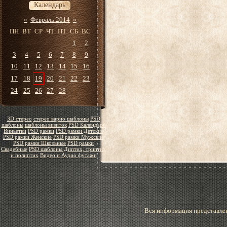
Календарь
«
Февраль 2014
»
ПН
ВТ
СР
ЧТ
ПТ
СБ
ВС
1
2
3
4
5
6
7
8
9
10
11
12
13
14
15
16
17
18
19
20
21
22
23
24
25
26
27
28
3D стерео
стерео варио шаблоны
PSD
шаблоны
шаблоны визиток
PSD Календари
Виньетки
PSD рамки
PSD рамки Детские
PSD рамки Женские
PSD рамки Мужские
PSD рамки Школьные
PSD рамки
Свадебные
PSD шаблоны Диптих, триптих
и полиптих
Видео и Аудио футажи
Вся информация представлен