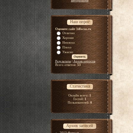
авторизация
Наш опрос
Оцените сайт 3dfocus.ru
Отлично
Хорошо
Неплохо
Плохо
Ужасно
Результаты
|
Архив опросов
Всего ответов:
53
Статистика
Онлайн всего:
1
Гостей:
1
Пользователей:
0
Архив записей
2013 Февраль