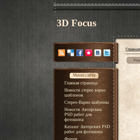
3D Focus
Главна
Рам
Меню сайта
Главная страница
Новости стерео варио
шаблонов
Стерео-Варио шаблоны
Новости Авторских
PSD работ для
фотошопа
Каталог Авторских PSD
работ для фотошопа
Форум