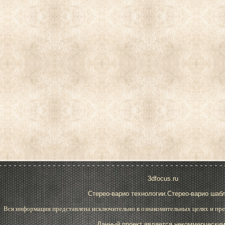
3dfocus.ru
Стерео-варио технологии.Стерео-варио шаб
Вся информация представлена исключительно в ознакомительных целях и пре
Данный проект является некоммерческим