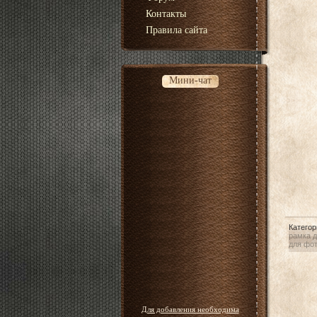
Контакты
Правила сайта
Мини-чат
Категор
рамка 
для фо
Для добавления необходима