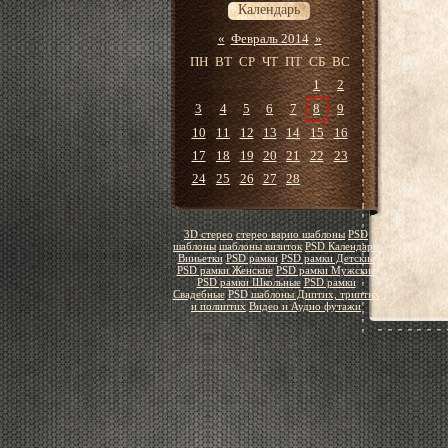
Календарь
«
Февраль 2014
»
ПН
ВТ
СР
ЧТ
ПТ
СБ
ВС
1
2
3
4
5
6
7
8
9
10
11
12
13
14
15
16
17
18
19
20
21
22
23
24
25
26
27
28
3D стерео
стерео варио шаблоны
PSD
шаблоны
шаблоны визиток
PSD Календари
Виньетки
PSD рамки
PSD рамки Детские
PSD рамки Женские
PSD рамки Мужские
PSD рамки Школьные
PSD рамки
Свадебные
PSD шаблоны Диптих, триптих
и полиптих
Видео и Аудио футажи