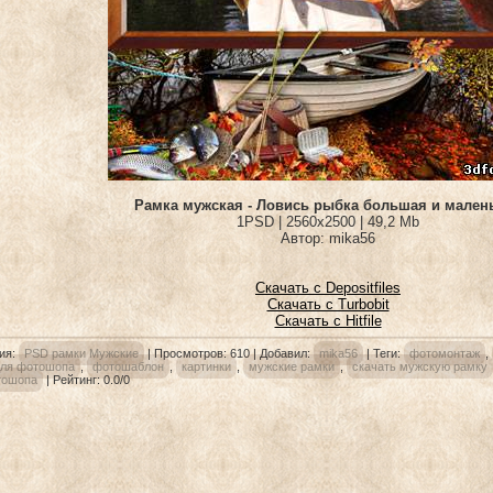
Рамка мужская - Ловись рыбка большая и мален
1PSD | 2560х2500 | 49,2 Mb
Автор: mika56
Скачать с Depositfiles
Скачать с Turbobit
Скачать с Hitfile
ия
:
PSD рамки Мужские
|
Просмотров
: 610 |
Добавил
:
mika56
|
Теги
:
фотомонтаж
,
для фотошопа
,
фотошаблон
,
картинки
,
мужские рамки
,
скачать мужскую рамку
тошопа
|
Рейтинг
:
0.0
/
0