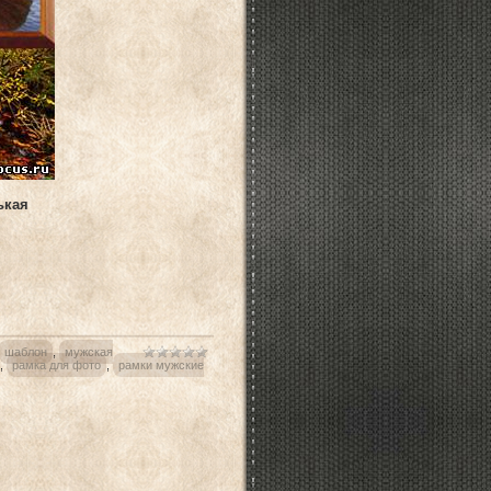
ькая
шаблон
,
мужская
,
рамка для фото
,
рамки мужские