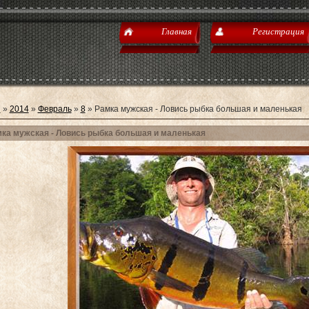
Главная
Регистрация
я
»
2014
»
Февраль
»
8
» Рамка мужская - Ловись рыбка большая и маленькая
ка мужская - Ловись рыбка большая и маленькая