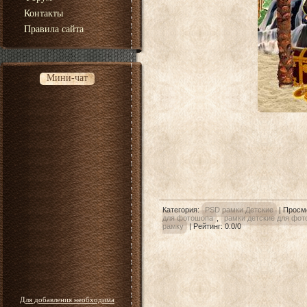
Контакты
Правила сайта
Мини-чат
Категория
:
PSD рамки Детские
|
Просм
для фотошопа
,
рамки детские для фо
рамку
|
Рейтинг
:
0.0
/
0
Для добавления необходима