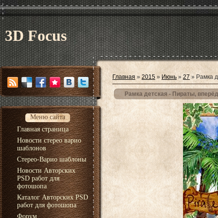
3D Focus
Главная
»
2015
»
Июнь
»
27
» Рамка д
Рамка детская - Пираты, вперё
Меню сайта
Главная страница
Новости стерео варио
шаблонов
Стерео-Варио шаблоны
Новости Авторских
PSD работ для
фотошопа
Каталог Авторских PSD
работ для фотошопа
Форум