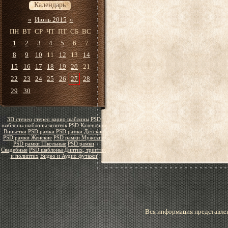
Календарь
«
Июнь 2015
»
ПН
ВТ
СР
ЧТ
ПТ
СБ
ВС
1
2
3
4
5
6
7
8
9
10
11
12
13
14
15
16
17
18
19
20
21
22
23
24
25
26
27
28
29
30
3D стерео
стерео варио шаблоны
PSD
шаблоны
шаблоны визиток
PSD Календари
Виньетки
PSD рамки
PSD рамки Детские
PSD рамки Женские
PSD рамки Мужские
PSD рамки Школьные
PSD рамки
Свадебные
PSD шаблоны Диптих, триптих
и полиптих
Видео и Аудио футажи
Вся информация представлен