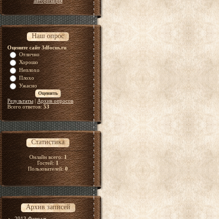
авторизация
Наш опрос
Оцените сайт 3dfocus.ru
Отлично
Хорошо
Неплохо
Плохо
Ужасно
Результаты
|
Архив опросов
Всего ответов:
53
Статистика
Онлайн всего:
1
Гостей:
1
Пользователей:
0
Архив записей
2013 Февраль