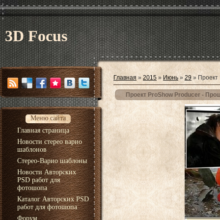
3D Focus
Главная
»
2015
»
Июнь
»
29
» Проект 
Проект ProShow Producer - Про
Меню сайта
Главная страница
Новости стерео варио
шаблонов
Стерео-Варио шаблоны
Новости Авторских
PSD работ для
фотошопа
Каталог Авторских PSD
работ для фотошопа
Форум