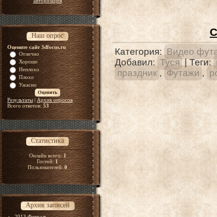
авторизация
С
Наш опрос
Оцените сайт 3dfocus.ru
Категория
:
Видео фут
Отлично
Добавил
:
Туся
|
Теги
:
Хорошо
Неплохо
праздник
,
Футажи
,
р
Плохо
Ужасно
Результаты
|
Архив опросов
Всего ответов:
53
Статистика
Онлайн всего:
1
Гостей:
1
Пользователей:
0
Архив записей
2013 Февраль