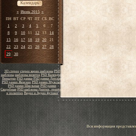
Календарь
«
Июнь 2015
»
ПН
ВТ
СР
ЧТ
ПТ
СБ
ВС
1
2
3
4
5
6
7
8
9
10
11
12
13
14
15
16
17
18
19
20
21
22
23
24
25
26
27
28
29
30
3D стерео
стерео варио шаблоны
PSD
шаблоны
шаблоны визиток
PSD Календари
Виньетки
PSD рамки
PSD рамки Детские
PSD рамки Женские
PSD рамки Мужские
PSD рамки Школьные
PSD рамки
Свадебные
PSD шаблоны Диптих, триптих
и полиптих
Видео и Аудио футажи
Вся информация представлен