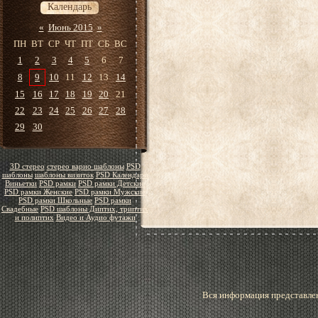
Календарь
«
Июнь 2015
»
ПН
ВТ
СР
ЧТ
ПТ
СБ
ВС
1
2
3
4
5
6
7
8
9
10
11
12
13
14
15
16
17
18
19
20
21
22
23
24
25
26
27
28
29
30
3D стерео
стерео варио шаблоны
PSD
шаблоны
шаблоны визиток
PSD Календари
Виньетки
PSD рамки
PSD рамки Детские
PSD рамки Женские
PSD рамки Мужские
PSD рамки Школьные
PSD рамки
Свадебные
PSD шаблоны Диптих, триптих
и полиптих
Видео и Аудио футажи
Вся информация представлен