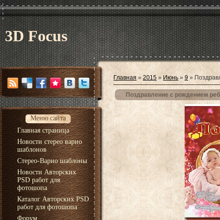
3D Focus
Главная
»
2015
»
Июнь
»
9
» Поздравл
Поздравление с рождением ребё
Меню сайта
Главная страница
Новости стерео варио
шаблонов
Стерео-Варио шаблоны
Новости Авторских
PSD работ для
фотошопа
Каталог Авторских PSD
работ для фотошопа
Форум