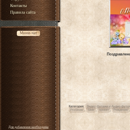
Контакты
Правила сайта
Мини-чат
Поздравлени
Категория
:
Видео футажи и Аудио фута
ProShow
,
Slide
,
проект
,
Рождение
Для добавления необходима