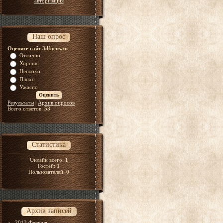
авторизация
Наш опрос
Оцените сайт 3dfocus.ru
Отлично
Хорошо
Неплохо
Плохо
Ужасно
Результаты
|
Архив опросов
Всего ответов:
53
Статистика
Онлайн всего:
1
Гостей:
1
Пользователей:
0
Архив записей
2013 Февраль