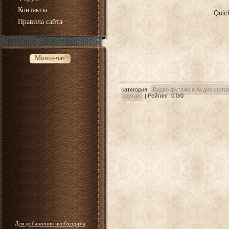
Контакты
Quic
Правила сайта
Мини-чат
Категория
:
Видео футажи и Аудио фута
футаж
|
Рейтинг
:
0.0
/
0
Для добавления необходима