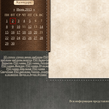
Календарь
«
Июнь 2015
»
ПН
ВТ
СР
ЧТ
ПТ
СБ
ВС
1
2
3
4
5
6
7
8
9
10
11
12
13
14
15
16
17
18
19
20
21
22
23
24
25
26
27
28
29
30
3D стерео
стерео варио шаблоны
PSD
шаблоны
шаблоны визиток
PSD Календари
Виньетки
PSD рамки
PSD рамки Детские
PSD рамки Женские
PSD рамки Мужские
PSD рамки Школьные
PSD рамки
Свадебные
PSD шаблоны Диптих, триптих
и полиптих
Видео и Аудио футажи
Вся информация представлен