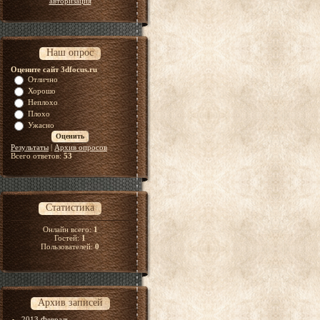
авторизация
Наш опрос
Оцените сайт 3dfocus.ru
Отлично
Хорошо
Неплохо
Плохо
Ужасно
Результаты
|
Архив опросов
Всего ответов:
53
Статистика
Онлайн всего:
1
Гостей:
1
Пользователей:
0
Архив записей
2013 Февраль