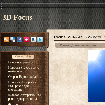
3D Focus
Главная
»
2015
»
Июнь
»
2
» Футаж - 
Футаж - Движение частиц
Меню сайта
Главная страница
Новости стерео варио
шаблонов
Стерео-Варио шаблоны
Новости Авторских
PSD работ для
фотошопа
Каталог Авторских PSD
работ для фотошопа
Форум