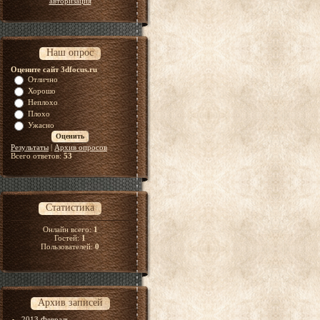
авторизация
Наш опрос
Оцените сайт 3dfocus.ru
Отлично
Хорошо
Неплохо
Плохо
Ужасно
Результаты
|
Архив опросов
Всего ответов:
53
Статистика
Онлайн всего:
1
Гостей:
1
Пользователей:
0
Архив записей
2013 Февраль