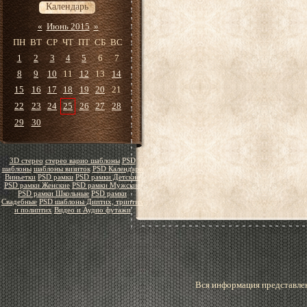
Календарь
«
Июнь 2015
»
ПН
ВТ
СР
ЧТ
ПТ
СБ
ВС
1
2
3
4
5
6
7
8
9
10
11
12
13
14
15
16
17
18
19
20
21
22
23
24
25
26
27
28
29
30
3D стерео
стерео варио шаблоны
PSD
шаблоны
шаблоны визиток
PSD Календари
Виньетки
PSD рамки
PSD рамки Детские
PSD рамки Женские
PSD рамки Мужские
PSD рамки Школьные
PSD рамки
Свадебные
PSD шаблоны Диптих, триптих
и полиптих
Видео и Аудио футажи
Вся информация представлен