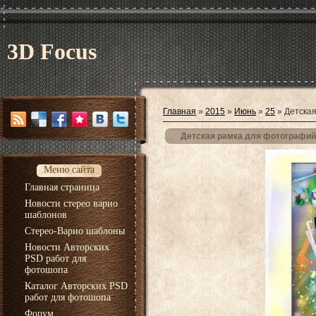
3D Focus
Главная
»
2015
»
Июнь
»
25
» Детская
Детская рамка для фотографий 
Меню сайта
Главная страница
Новости стерео варио
шаблонов
Стерео-Варио шаблоны
Новости Авторских
PSD работ для
фотошопа
Каталог Авторских PSD
работ для фотошопа
Форум