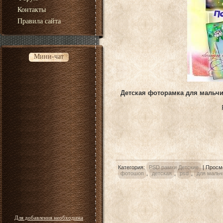
Контакты
Правила сайта
Мини-чат
Детская фоторамка для мальчи
Категория
:
PSD рамки Детские
|
Просм
фотошоп
,
детская
,
psd
,
для мальч
Для добавления необходима