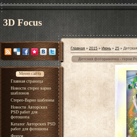
3D Focus
Главная
»
2015
»
Июнь
»
25
» Детская
Детская фоторамочка - герои Р
Меню сайта
Главная страница
Новости стерео варио
шаблонов
Стерео-Варио шаблоны
Новости Авторских
PSD работ для
фотошопа
Каталог Авторских PSD
работ для фотошопа
Форум