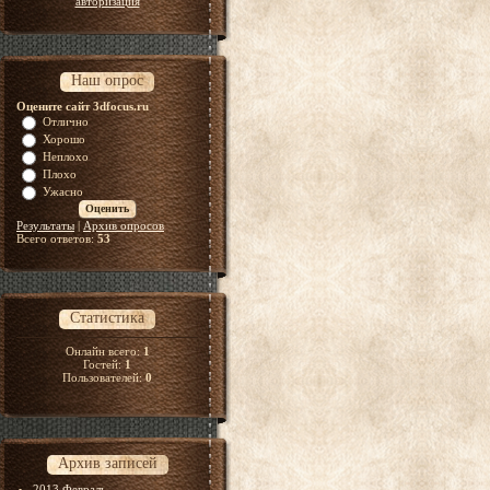
авторизация
Наш опрос
Оцените сайт 3dfocus.ru
Отлично
Хорошо
Неплохо
Плохо
Ужасно
Результаты
|
Архив опросов
Всего ответов:
53
Статистика
Онлайн всего:
1
Гостей:
1
Пользователей:
0
Архив записей
2013 Февраль