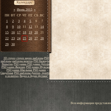
Календарь
«
Июнь 2015
»
ПН
ВТ
СР
ЧТ
ПТ
СБ
ВС
1
2
3
4
5
6
7
8
9
10
11
12
13
14
15
16
17
18
19
20
21
22
23
24
25
26
27
28
29
30
3D стерео
стерео варио шаблоны
PSD
шаблоны
шаблоны визиток
PSD Календари
Виньетки
PSD рамки
PSD рамки Детские
PSD рамки Женские
PSD рамки Мужские
PSD рамки Школьные
PSD рамки
Свадебные
PSD шаблоны Диптих, триптих
и полиптих
Видео и Аудио футажи
Вся информация представлен