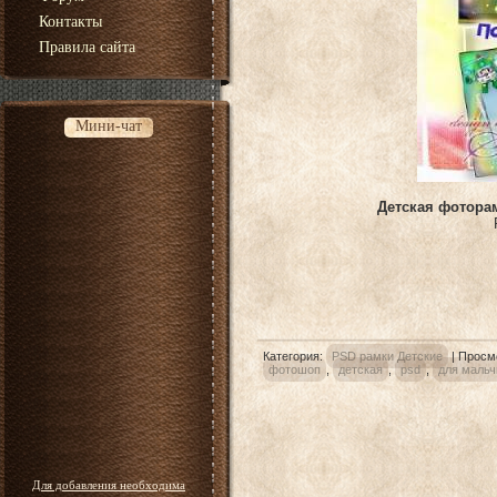
Контакты
Правила сайта
Мини-чат
Детская фоторам
Категория
:
PSD рамки Детские
|
Просм
фотошоп
,
детская
,
psd
,
для мальч
Для добавления необходима