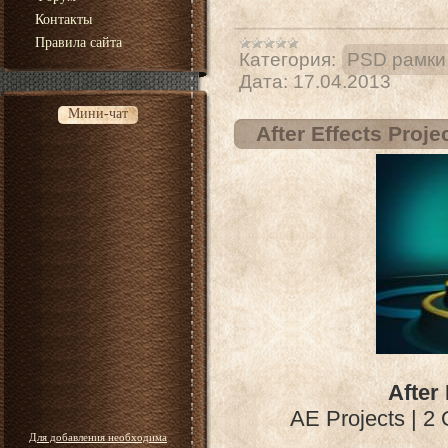
Контакты
Правила сайта
Категория:
PSD рамки
Дата:
17.04.2013
Мини-чат
After Effects Proje
After
AE Projects | 2 
Для добавления необходима