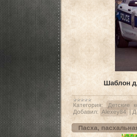
Шаблон д
Категория:
Детские 
Добавил:
Alexey84
|
Д
Пасха, пасхальна