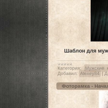
Шаблон для муж
Категория:
Мужские 
Добавил:
Alexey84
|
Д
Фоторамка - Нача