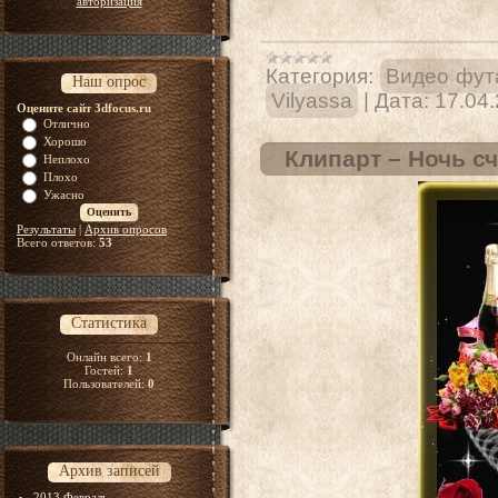
авторизация
Категория:
Видео фут
Наш опрос
Vilyassa
|
Дата:
17.04
Оцените сайт 3dfocus.ru
Отлично
Хорошо
Клипарт – Ночь сч
Неплохо
Плохо
Ужасно
Результаты
|
Архив опросов
Всего ответов:
53
Статистика
Онлайн всего:
1
Гостей:
1
Пользователей:
0
Архив записей
2013 Февраль