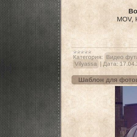
Во
MOV, H
Категория:
Видео фут
Vilyassa
|
Дата:
17.04
Шаблон для фото