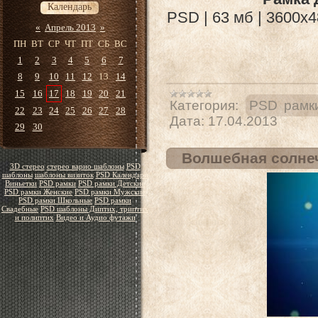
Календарь
PSD | 63 мб | 3600х4
«
Апрель 2013
»
ПН
ВТ
СР
ЧТ
ПТ
СБ
ВС
1
2
3
4
5
6
7
8
9
10
11
12
13
14
15
16
17
18
19
20
21
Категория:
PSD рамк
22
23
24
25
26
27
28
Дата:
17.04.2013
29
30
Волшебная солне
3D стерео
стерео варио шаблоны
PSD
шаблоны
шаблоны визиток
PSD Календари
Виньетки
PSD рамки
PSD рамки Детские
PSD рамки Женские
PSD рамки Мужские
PSD рамки Школьные
PSD рамки
Свадебные
PSD шаблоны Диптих, триптих
и полиптих
Видео и Аудио футажи