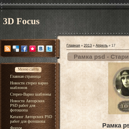
3D Focus
Главная
»
2013
»
Апрель
»
17
Рамка psd - Стар
Меню сайта
Главная страница
Новости стерео варио
шаблонов
Стерео-Варио шаблоны
Новости Авторских
PSD работ для
фотошопа
Каталог Авторских PSD
работ для фотошопа
Рамка p
Форум