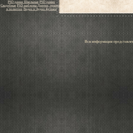
PSD рамки Школьные
PSD рамки
Свадебные
PSD шаблоны Диптих, триптих
и полиптих
Видео и Аудио футажи
Вся информация представлен