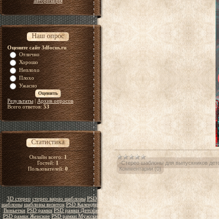
авторизация
Наш опрос
Оцените сайт 3dfocus.ru
Отлично
Хорошо
Неплохо
Плохо
Ужасно
Результаты
|
Архив опросов
Всего ответов:
53
Статистика
Онлайн всего:
1
Гостей:
1
-Стерео шаблоны для выпускников детс
Пользователей:
0
Комментарии (0)
3D стерео
стерео варио шаблоны
PSD
шаблоны
шаблоны визиток
PSD Календари
Виньетки
PSD рамки
PSD рамки Детские
PSD рамки Женские
PSD рамки Мужские