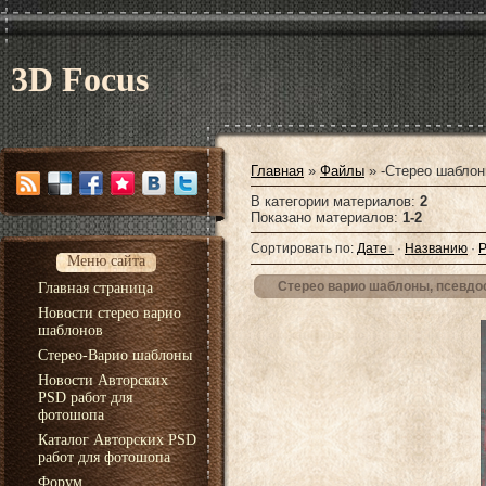
3D Focus
Главная
»
Файлы
» -Стерео шаблон
В категории материалов
:
2
Показано материалов
:
1-2
Сортировать по
:
Дате
·
Названию
·
Р
Меню сайта
Стерео варио шаблоны, псевдос
Главная страница
Новости стерео варио
шаблонов
Стерео-Варио шаблоны
Новости Авторских
PSD работ для
фотошопа
Каталог Авторских PSD
работ для фотошопа
Форум