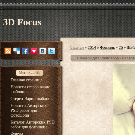
3D Focus
Главная
»
2014
»
Февраль
»
25
» Шабл
Шаблон для Photoshop - Насто
Меню сайта
Главная страница
Новости стерео варио
шаблонов
Стерео-Варио шаблоны
Новости Авторских
PSD работ для
фотошопа
Каталог Авторских PSD
работ для фотошопа
Форум