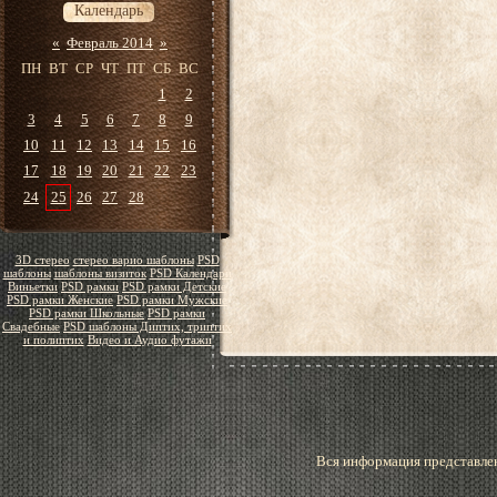
Календарь
«
Февраль 2014
»
ПН
ВТ
СР
ЧТ
ПТ
СБ
ВС
1
2
3
4
5
6
7
8
9
10
11
12
13
14
15
16
17
18
19
20
21
22
23
24
25
26
27
28
3D стерео
стерео варио шаблоны
PSD
шаблоны
шаблоны визиток
PSD Календари
Виньетки
PSD рамки
PSD рамки Детские
PSD рамки Женские
PSD рамки Мужские
PSD рамки Школьные
PSD рамки
Свадебные
PSD шаблоны Диптих, триптих
и полиптих
Видео и Аудио футажи
Вся информация представлен