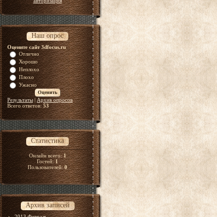
авторизация
Наш опрос
Оцените сайт 3dfocus.ru
Отлично
Хорошо
Неплохо
Плохо
Ужасно
Результаты
|
Архив опросов
Всего ответов:
53
Статистика
Онлайн всего:
1
Гостей:
1
Пользователей:
0
Архив записей
2013 Февраль