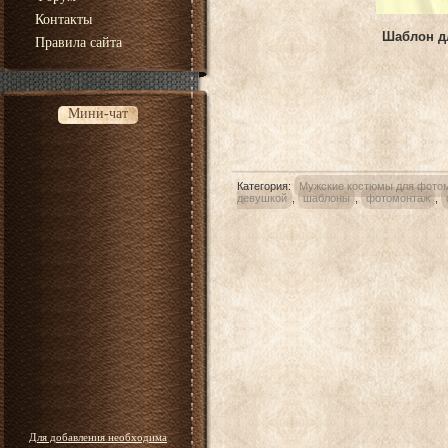
Контакты
Шаблон дл
Правила сайта
Мини-чат
Категория
:
Мужские костюмы для фото
девушкой
,
шаблоны
,
фотомонтаж
,
Для добавления необходима