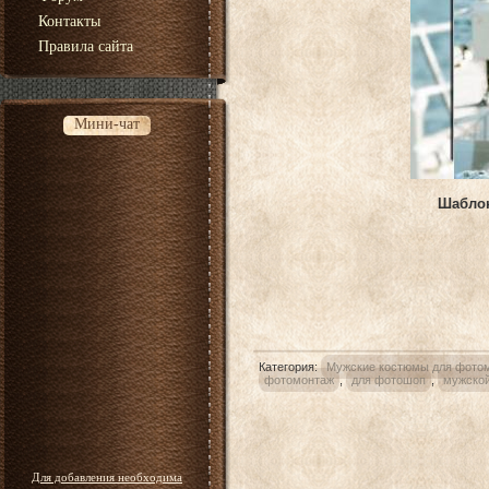
Контакты
Правила сайта
Мини-чат
Шаблон
Категория
:
Мужские костюмы для фото
фотомонтаж
,
для фотошоп
,
мужско
Для добавления необходима