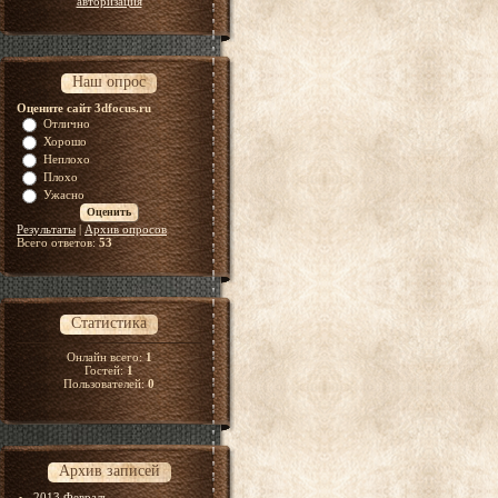
авторизация
Наш опрос
Оцените сайт 3dfocus.ru
Отлично
Хорошо
Неплохо
Плохо
Ужасно
Результаты
|
Архив опросов
Всего ответов:
53
Статистика
Онлайн всего:
1
Гостей:
1
Пользователей:
0
Архив записей
2013 Февраль