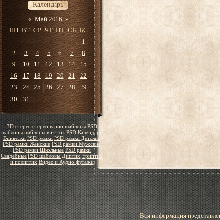
Календарь
«
Май 2016
»
ПН
ВТ
СР
ЧТ
ПТ
СБ
ВС
1
2
3
4
5
6
7
8
9
10
11
12
13
14
15
16
17
18
19
20
21
22
23
24
25
26
27
28
29
30
31
3D стерео
стерео варио шаблоны
PSD
шаблоны
шаблоны визиток
PSD Календари
Виньетки
PSD рамки
PSD рамки Детские
PSD рамки Женские
PSD рамки Мужские
PSD рамки Школьные
PSD рамки
Свадебные
PSD шаблоны Диптих, триптих
и полиптих
Видео и Аудио футажи
Вся информация представлен