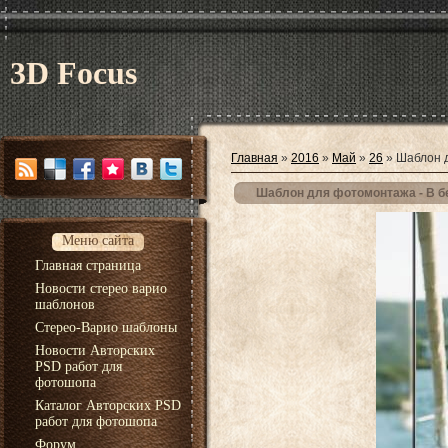
3D Focus
Главная
»
2016
»
Май
»
26
» Шаблон д
Шаблон для фотомонтажа - В б
Меню сайта
Главная страница
Новости стерео варио
шаблонов
Стерео-Варио шаблоны
Новости Авторских
PSD работ для
фотошопа
Каталог Авторских PSD
работ для фотошопа
Форум