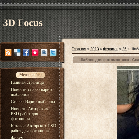
3D Focus
Главная
»
2013
»
Февраль
»
26
» Шабл
Шаблон для фотомонтажа - Сп
Меню сайта
Главная страница
Новости стерео варио
шаблонов
Стерео-Варио шаблоны
Новости Авторских
PSD работ для
фотошопа
Каталог Авторских PSD
работ для фотошопа
Форум