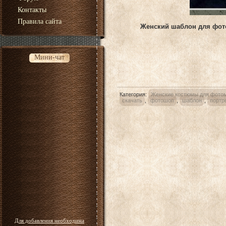
Контакты
Правила сайта
Женский шаблон для фот
Мини-чат
Категория
:
Женские костюмы для фото
скачать
,
фотошоп
,
шаблон
,
портр
Для добавления необходима