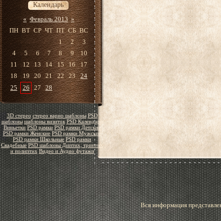
Календарь
«
Февраль 2013
»
ПН
ВТ
СР
ЧТ
ПТ
СБ
ВС
1
2
3
4
5
6
7
8
9
10
11
12
13
14
15
16
17
18
19
20
21
22
23
24
25
26
27
28
3D стерео
стерео варио шаблоны
PSD
шаблоны
шаблоны визиток
PSD Календари
Виньетки
PSD рамки
PSD рамки Детские
PSD рамки Женские
PSD рамки Мужские
PSD рамки Школьные
PSD рамки
Свадебные
PSD шаблоны Диптих, триптих
и полиптих
Видео и Аудио футажи
Вся информация представлен