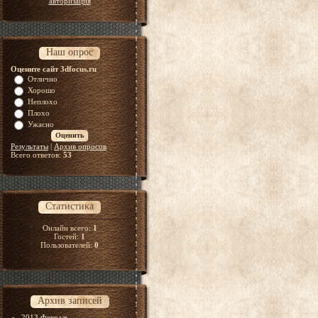
авторизация
Наш опрос
Оцените сайт 3dfocus.ru
Отлично
Хорошо
Неплохо
Плохо
Ужасно
Результаты
|
Архив опросов
Всего ответов:
53
Статистика
Онлайн всего:
1
Гостей:
1
Пользователей:
0
Архив записей
2013 Февраль