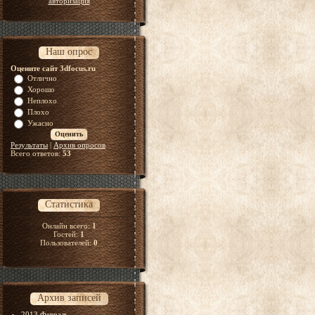
авторизация
Наш опрос
Оцените сайт 3dfocus.ru
Отлично
Хорошо
Неплохо
Плохо
Ужасно
Результаты
|
Архив опросов
Всего ответов:
53
Статистика
Онлайн всего:
1
Гостей:
1
Пользователей:
0
Архив записей
2013 Февраль