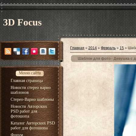
3D Focus
Главная
»
2014
»
Февраль
»
15
» Шабл
Шаблон для фото - Девушка с 
Меню сайта
Главная страница
Новости стерео варио
шаблонов
Стерео-Варио шаблоны
Новости Авторских
PSD работ для
фотошопа
Каталог Авторских PSD
работ для фотошопа
Форум