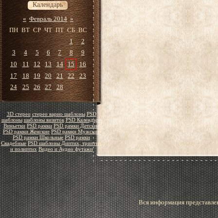
Календарь
«
Февраль 2014
»
ПН
ВТ
СР
ЧТ
ПТ
СБ
ВС
1
2
3
4
5
6
7
8
9
10
11
12
13
14
15
16
17
18
19
20
21
22
23
24
25
26
27
28
3D стерео
стерео варио шаблоны
PSD
шаблоны
шаблоны визиток
PSD Календари
Виньетки
PSD рамки
PSD рамки Детские
PSD рамки Женские
PSD рамки Мужские
PSD рамки Школьные
PSD рамки
Свадебные
PSD шаблоны Диптих, триптих
и полиптих
Видео и Аудио футажи
Вся информация представлен