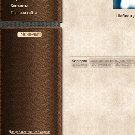
Контакты
Правила сайта
Шаблон д
Мини-чат
Категория
:
Женские костюмы для фото
шаблоны
,
фотомонтаж
,
фотошоп
,
Для добавления необходима