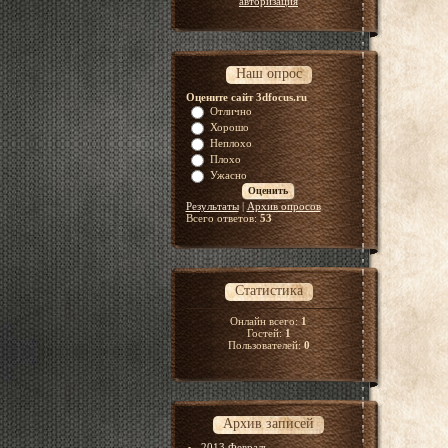
авторизация
Наш опрос
Оцените сайт 3dfocus.ru
Отлично
Хорошо
Неплохо
Плохо
Ужасно
Результаты
|
Архив опросов
Всего ответов:
53
Статистика
Онлайн всего:
1
Гостей:
1
Пользователей:
0
Архив записей
2013 Февраль