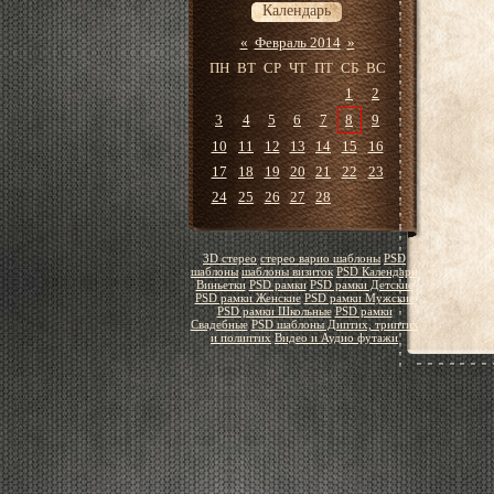
Календарь
«
Февраль 2014
»
ПН
ВТ
СР
ЧТ
ПТ
СБ
ВС
1
2
3
4
5
6
7
8
9
10
11
12
13
14
15
16
17
18
19
20
21
22
23
24
25
26
27
28
3D стерео
стерео варио шаблоны
PSD
шаблоны
шаблоны визиток
PSD Календари
Виньетки
PSD рамки
PSD рамки Детские
PSD рамки Женские
PSD рамки Мужские
PSD рамки Школьные
PSD рамки
Свадебные
PSD шаблоны Диптих, триптих
и полиптих
Видео и Аудио футажи