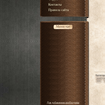
Контакты
Правила сайта
Мини-чат
Категор
шабло
Ша
,
Для добавления необходима