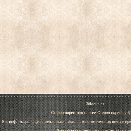
3dfocus.ru
Стерео-варио технологии.Стерео-варио шаб
Вся информация представлена исключительно в ознакомительных целях и пре
Данный проект является некоммерческим