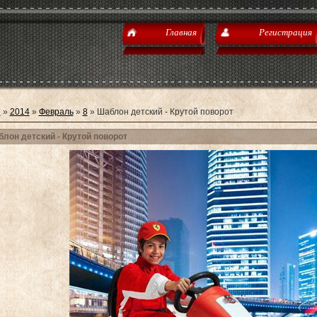
Главная
Регистрация
я
»
2014
»
Февраль
»
8
» Шаблон детский - Крутой поворот
лон детский - Крутой поворот