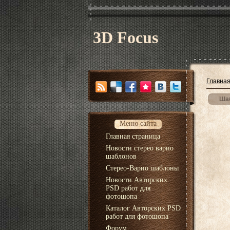
3D Focus
Главна
Шаб
Меню сайта
Главная страница
Новости стерео варио
шаблонов
Стерео-Варио шаблоны
Новости Авторских
PSD работ для
фотошопа
Каталог Авторских PSD
работ для фотошопа
Форум