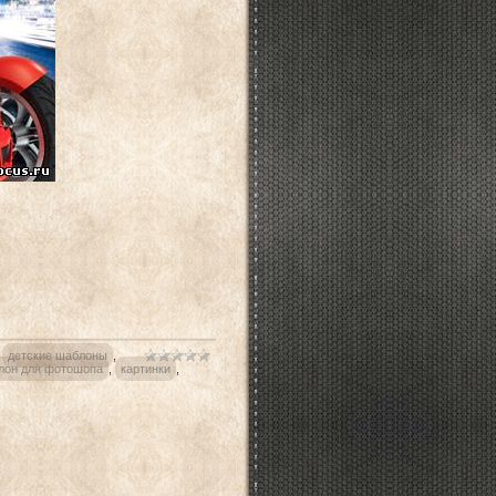
:
детские шаблоны
,
лон для фотошопа
,
картинки
,