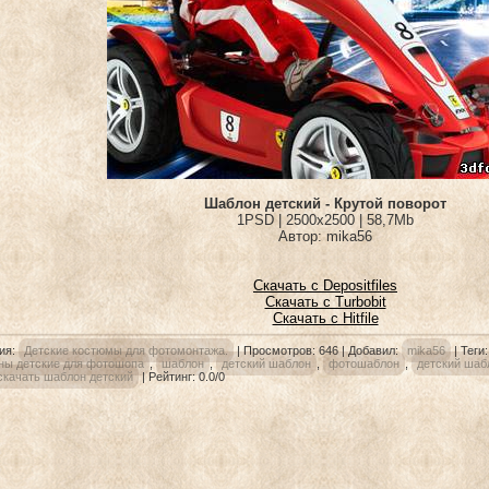
Шаблон детский - Крутой поворот
1PSD | 2500х2500 | 58,7Mb
Автор: mika56
Скачать с Depositfiles
Скачать с Turbobit
Скачать с Hitfile
ия
:
Детские костюмы для фотомонтажа.
|
Просмотров
: 646 |
Добавил
:
mika56
|
Теги
ны детские для фотошопа
,
шаблон
,
детский шаблон
,
фотошаблон
,
детский шаб
скачать шаблон детский
|
Рейтинг
:
0.0
/
0