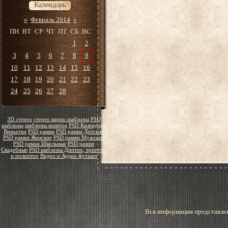
Календарь
«
Февраль 2014
»
ПН
ВТ
СР
ЧТ
ПТ
СБ
ВС
1
2
3
4
5
6
7
8
9
10
11
12
13
14
15
16
17
18
19
20
21
22
23
24
25
26
27
28
3D стерео
стерео варио шаблоны
PSD
шаблоны
шаблоны визиток
PSD Календари
Виньетки
PSD рамки
PSD рамки Детские
PSD рамки Женские
PSD рамки Мужские
PSD рамки Школьные
PSD рамки
Свадебные
PSD шаблоны Диптих, триптих
и полиптих
Видео и Аудио футажи
Вся информация представлен