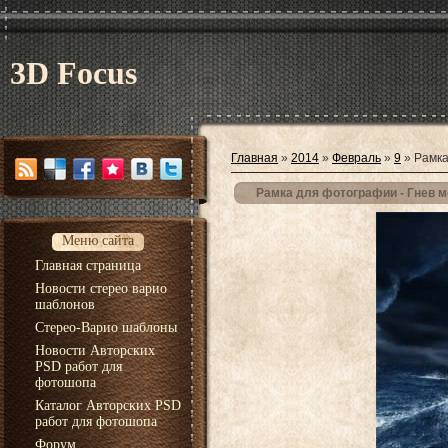
3D Focus
Главная
»
2014
»
Февраль
»
9
» Рамка
Рамка для фотографии - Гнев 
Меню сайта
Главная страница
Новости стерео варио
шаблонов
Стерео-Варио шаблоны
Новости Авторских
PSD работ для
фотошопа
Каталог Авторских PSD
работ для фотошопа
Форум