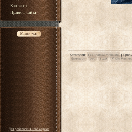
Контакты
Правила сайта
Мини-чат
Категория
:
PSD рамки Женские
|
Прос
фотошоп
,
psd
,
вода
,
Photo Frames
Для добавления необходима