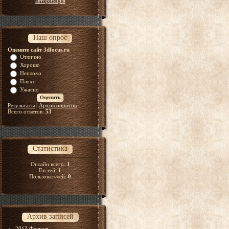
авторизация
Наш опрос
Оцените сайт 3dfocus.ru
Отлично
Хорошо
Неплохо
Плохо
Ужасно
Результаты
|
Архив опросов
Всего ответов:
53
Статистика
Онлайн всего:
1
Гостей:
1
Пользователей:
0
Архив записей
2013 Февраль