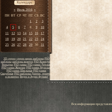
Календарь
«
Июль 2016
»
ПН
ВТ
СР
ЧТ
ПТ
СБ
ВС
1
2
3
4
5
6
7
8
9
10
11
12
13
14
15
16
17
18
19
20
21
22
23
24
25
26
27
28
29
30
31
3D стерео
стерео варио шаблоны
PSD
шаблоны
шаблоны визиток
PSD Календари
Виньетки
PSD рамки
PSD рамки Детские
PSD рамки Женские
PSD рамки Мужские
PSD рамки Школьные
PSD рамки
Свадебные
PSD шаблоны Диптих, триптих
и полиптих
Видео и Аудио футажи
Вся информация представлен