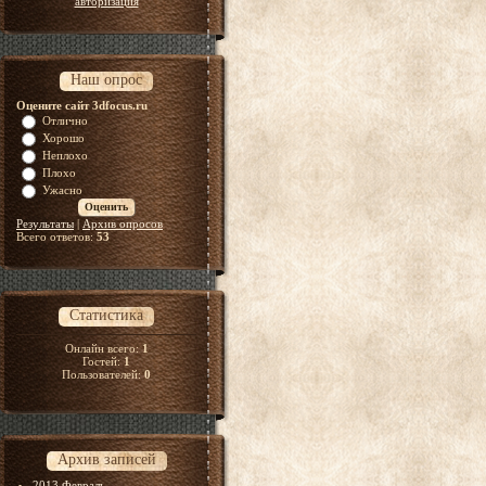
авторизация
Наш опрос
Оцените сайт 3dfocus.ru
Отлично
Хорошо
Неплохо
Плохо
Ужасно
Результаты
|
Архив опросов
Всего ответов:
53
Статистика
Онлайн всего:
1
Гостей:
1
Пользователей:
0
Архив записей
2013 Февраль