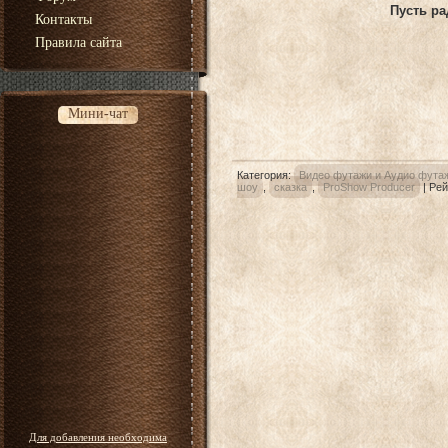
Пусть ра
Контакты
Правила сайта
Мини-чат
Категория
:
Видео футажи и Аудио фута
шоу
,
сказка
,
ProShow Producer
|
Рей
Для добавления необходима