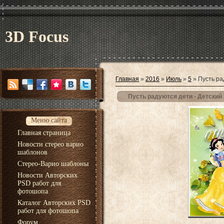
3D Focus
Главная
»
2016
»
Июль
»
5
» Пусть ра
Пусть радуются дети - Детский
Меню сайта
Главная страница
Новости стерео варио
шаблонов
Стерео-Варио шаблоны
Новости Авторских
PSD работ для
фотошопа
Каталог Авторских PSD
работ для фотошопа
Форум