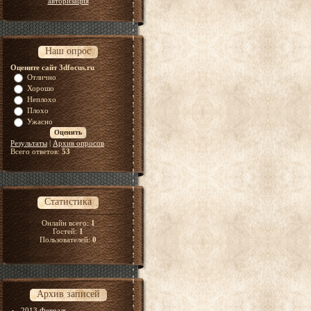
авторизация
Наш опрос
Оцените сайт 3dfocus.ru
Отлично
Хорошо
Неплохо
Плохо
Ужасно
Результаты
|
Архив опросов
Всего ответов:
53
Статистика
Онлайн всего:
1
Гостей:
1
Пользователей:
0
Архив записей
2013 Февраль