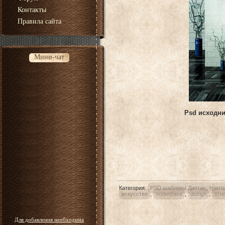
Контакты
Правила сайта
Мини-чат
Psd исходни
Категория
:
PSD шаблоны Диптих, трипти
искусство
,
полиптихи
,
design
,
сти
Для добавления необходима