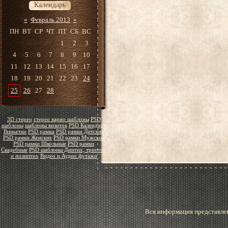
Календарь
«
Февраль 2013
»
ПН
ВТ
СР
ЧТ
ПТ
СБ
ВС
1
2
3
4
5
6
7
8
9
10
11
12
13
14
15
16
17
18
19
20
21
22
23
24
25
26
27
28
3D стерео
стерео варио шаблоны
PSD
шаблоны
шаблоны визиток
PSD Календари
Виньетки
PSD рамки
PSD рамки Детские
PSD рамки Женские
PSD рамки Мужские
PSD рамки Школьные
PSD рамки
Свадебные
PSD шаблоны Диптих, триптих
и полиптих
Видео и Аудио футажи
Вся информация представлен