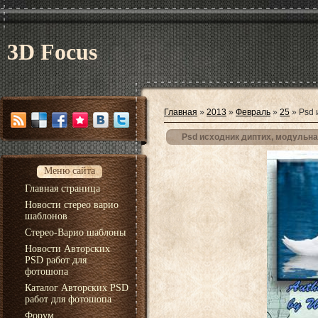
3D Focus
Главная
»
2013
»
Февраль
»
25
» Psd 
Psd исходник диптих, модульна
Меню сайта
Главная страница
Новости стерео варио
шаблонов
Стерео-Варио шаблоны
Новости Авторских
PSD работ для
фотошопа
Каталог Авторских PSD
работ для фотошопа
Форум