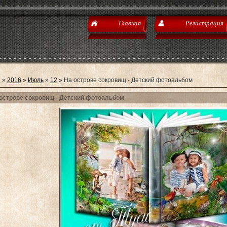
Главная
Регистрация
я
»
2016
»
Июль
»
12
» На острове сокровищ - Детский фотоальбом
острове сокровищ - Детский фотоальбом