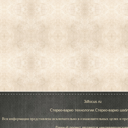
3dfocus.ru
Стерео-варио технологии.Стерео-варио шаб
Вся информация представлена исключительно в ознакомительных целях и пре
Данный проект является некоммерческим