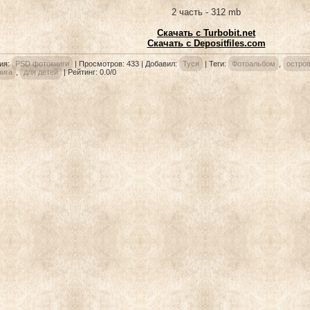
2 часть - 312 mb
Скачать с Turbobit.net
Скачать с Depositfiles.com
ия
:
PSD фотокниги
|
Просмотров
: 433 |
Добавил
:
Туся
|
Теги
:
Фотоальбом
,
остро
ига
,
для детей
|
Рейтинг
:
0.0
/
0