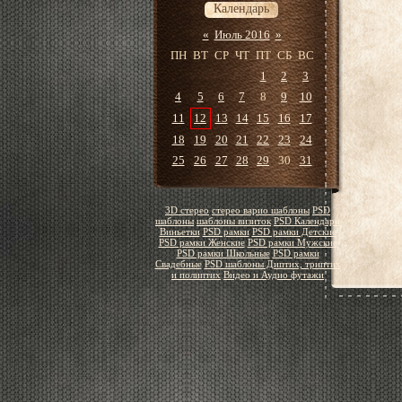
Календарь
«
Июль 2016
»
ПН
ВТ
СР
ЧТ
ПТ
СБ
ВС
1
2
3
4
5
6
7
8
9
10
11
12
13
14
15
16
17
18
19
20
21
22
23
24
25
26
27
28
29
30
31
3D стерео
стерео варио шаблоны
PSD
шаблоны
шаблоны визиток
PSD Календари
Виньетки
PSD рамки
PSD рамки Детские
PSD рамки Женские
PSD рамки Мужские
PSD рамки Школьные
PSD рамки
Свадебные
PSD шаблоны Диптих, триптих
и полиптих
Видео и Аудио футажи