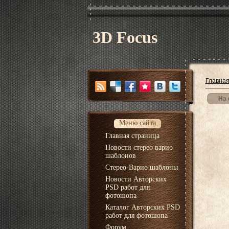
3D Focus
Главна
На 
Меню сайта
Главная страница
Новости стерео варио
шаблонов
Стерео-Варио шаблоны
Новости Авторских
PSD работ для
фотошопа
Каталог Авторских PSD
работ для фотошопа
Форум