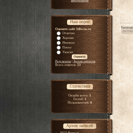
авторизация
Наш опрос
Категор
Оцените сайт 3dfocus.ru
фотокн
Отлично
Хорошо
Неплохо
Плохо
Ужасно
Результаты
|
Архив опросов
Всего ответов:
53
Статистика
Онлайн всего:
1
Гостей:
1
Пользователей:
0
Архив записей
2013 Февраль