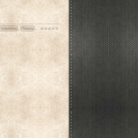
в сокровищ
,
Пираты
,