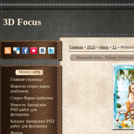
3D Focus
Главная
»
2016
»
Июль
»
21
» Морской
Морской пляж - Проект ProShow
Меню сайта
Главная страница
Новости стерео варио
шаблонов
Стерео-Варио шаблоны
Новости Авторских
PSD работ для
фотошопа
Каталог Авторских PSD
работ для фотошопа
Форум