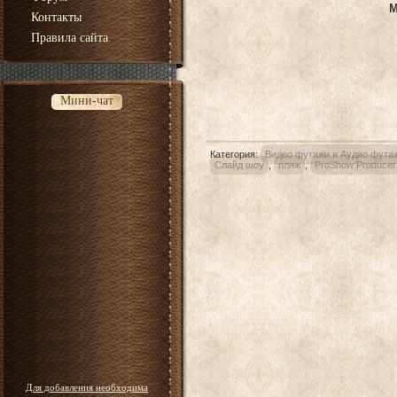
М
Контакты
Правила сайта
Мини-чат
Категория
:
Видео футажи и Аудио фута
Слайд шоу
,
пляж
,
ProShow Producer
Для добавления необходима