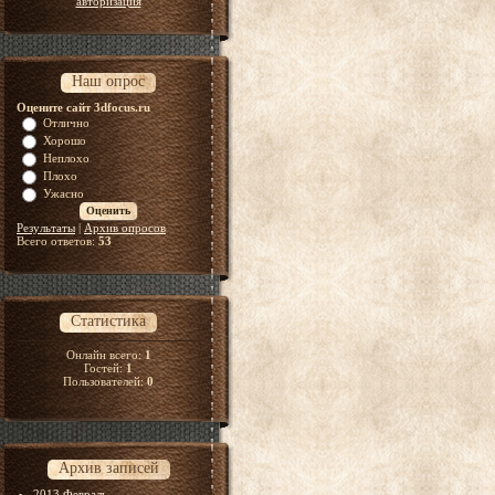
авторизация
Наш опрос
Оцените сайт 3dfocus.ru
Отлично
Хорошо
Неплохо
Плохо
Ужасно
Результаты
|
Архив опросов
Всего ответов:
53
Статистика
Онлайн всего:
1
Гостей:
1
Пользователей:
0
Архив записей
2013 Февраль