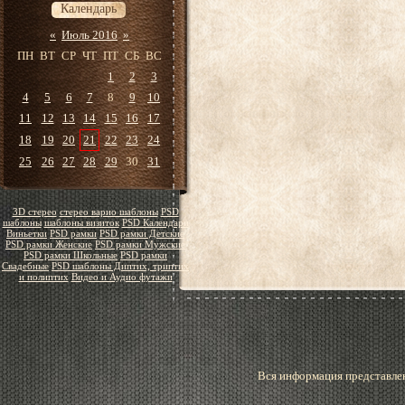
Календарь
«
Июль 2016
»
ПН
ВТ
СР
ЧТ
ПТ
СБ
ВС
1
2
3
4
5
6
7
8
9
10
11
12
13
14
15
16
17
18
19
20
21
22
23
24
25
26
27
28
29
30
31
3D стерео
стерео варио шаблоны
PSD
шаблоны
шаблоны визиток
PSD Календари
Виньетки
PSD рамки
PSD рамки Детские
PSD рамки Женские
PSD рамки Мужские
PSD рамки Школьные
PSD рамки
Свадебные
PSD шаблоны Диптих, триптих
и полиптих
Видео и Аудио футажи
Вся информация представлен