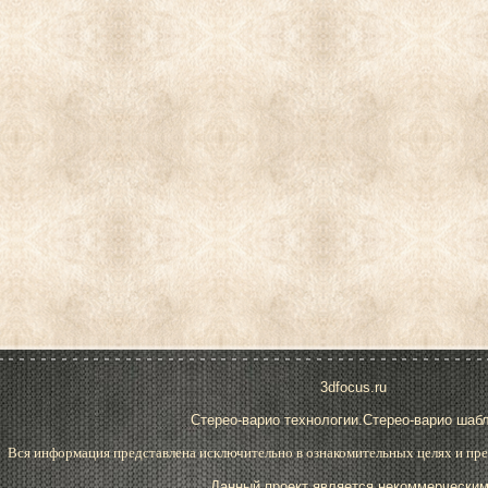
3dfocus.ru
Стерео-варио технологии.Стерео-варио шаб
Вся информация представлена исключительно в ознакомительных целях и пре
Данный проект является некоммерческим