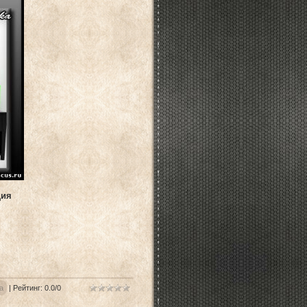
ция
a
|
Рейтинг
:
0.0
/
0