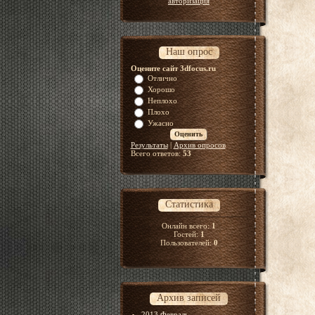
авторизация
Наш опрос
Оцените сайт 3dfocus.ru
Отлично
Хорошо
Неплохо
Плохо
Ужасно
Результаты
|
Архив опросов
Всего ответов:
53
Статистика
Онлайн всего:
1
Гостей:
1
Пользователей:
0
Архив записей
2013 Февраль