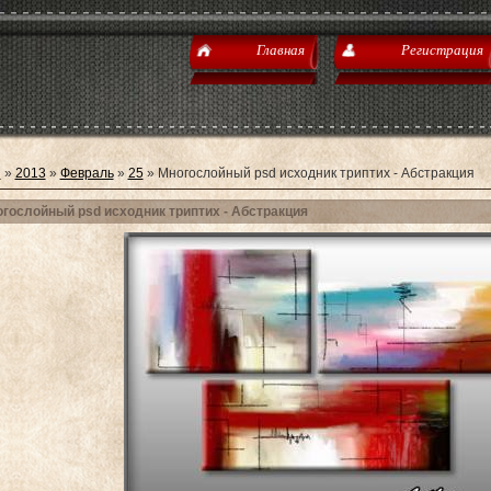
Главная
Регистрация
я
»
2013
»
Февраль
»
25
» Многослойный psd исходник триптих - Абстракция
гослойный psd исходник триптих - Абстракция