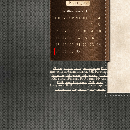
Календарь
«
Февраль 2013
»
ПН
ВТ
СР
ЧТ
ПТ
СБ
ВС
1
2
3
4
5
6
7
8
9
10
11
12
13
14
15
16
17
18
19
20
21
22
23
24
25
26
27
28
3D стерео
стерео варио шаблоны
PSD
шаблоны
шаблоны визиток
PSD Календари
Виньетки
PSD рамки
PSD рамки Детские
PSD рамки Женские
PSD рамки Мужские
PSD рамки Школьные
PSD рамки
Свадебные
PSD шаблоны Диптих, триптих
и полиптих
Видео и Аудио футажи