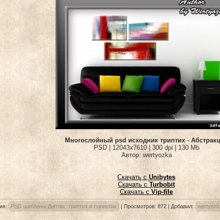
Многослойный psd исходник триптих - Абстрак
PSD | 12043x7610 | 300 dpi | 130 Mb
Автор: wertyozka
Скачать с
Unibytes
Скачать с
Turbobit
Скачать с
Vip-file
ия
:
PSD шаблоны Диптих, триптих и полиптих
|
Просмотров
: 872 |
Добавил
:
wertyozk