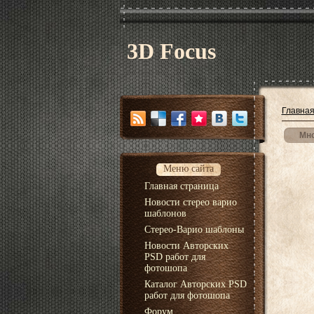
3D Focus
Главна
Мно
Меню сайта
Главная страница
Новости стерео варио
шаблонов
Стерео-Варио шаблоны
Новости Авторских
PSD работ для
фотошопа
Каталог Авторских PSD
работ для фотошопа
Форум