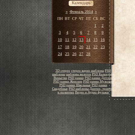
Календарь
«
Февраль 2014
»
ПН
ВТ
СР
ЧТ
ПТ
СБ
ВС
1
2
3
4
5
6
7
8
9
10
11
12
13
14
15
16
17
18
19
20
21
22
23
24
25
26
27
28
3D стерео
стерео варио шаблоны
PSD
шаблоны
шаблоны визиток
PSD Календари
Виньетки
PSD рамки
PSD рамки Детские
PSD рамки Женские
PSD рамки Мужские
PSD рамки Школьные
PSD рамки
Свадебные
PSD шаблоны Диптих, триптих
и полиптих
Видео и Аудио футажи