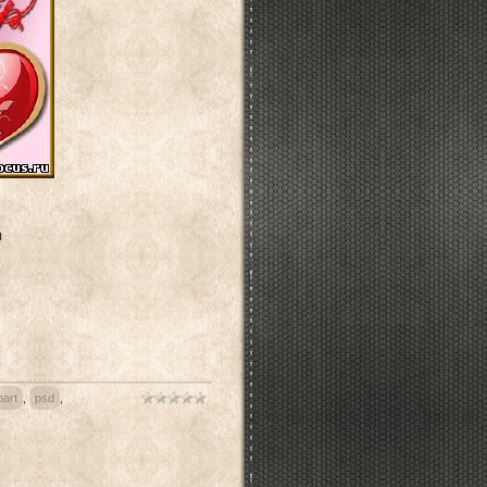
я
part
,
psd
,