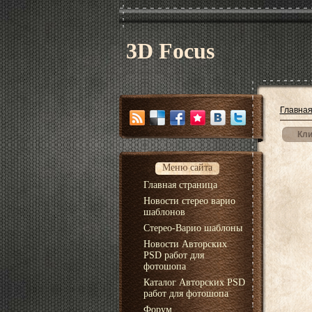
3D Focus
Главна
Кли
Меню сайта
Главная страница
Новости стерео варио
шаблонов
Стерео-Варио шаблоны
Новости Авторских
PSD работ для
фотошопа
Каталог Авторских PSD
работ для фотошопа
Форум