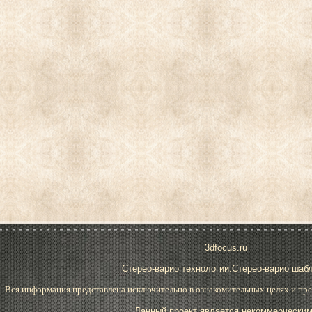
3dfocus.ru
Стерео-варио технологии.Стерео-варио шаб
Вся информация представлена исключительно в ознакомительных целях и пре
Данный проект является некоммерческим