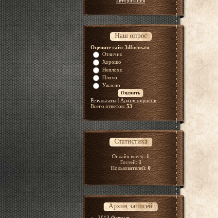
авторизация
Наш опрос
Оцените сайт 3dfocus.ru
Отлично
Хорошо
Неплохо
Плохо
Ужасно
Результаты
|
Архив опросов
Всего ответов:
53
Статистика
Онлайн всего:
1
Гостей:
1
Пользователей:
0
Архив записей
2013 Февраль