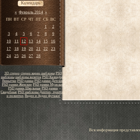
Календарь
«
Февраль 2014
»
ПН
ВТ
СР
ЧТ
ПТ
СБ
ВС
1
2
3
4
5
6
7
8
9
10
11
12
13
14
15
16
17
18
19
20
21
22
23
24
25
26
27
28
3D стерео
стерео варио шаблоны
PSD
шаблоны
шаблоны визиток
PSD Календари
Виньетки
PSD рамки
PSD рамки Детские
PSD рамки Женские
PSD рамки Мужские
PSD рамки Школьные
PSD рамки
Свадебные
PSD шаблоны Диптих, триптих
и полиптих
Видео и Аудио футажи
Вся информация представлен