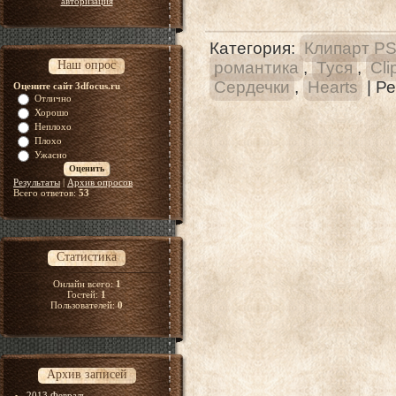
авторизация
Категория
:
Клипарт P
Наш опрос
романтика
,
Туся
,
Cli
Сердечки
,
Hearts
|
Ре
Оцените сайт 3dfocus.ru
Отлично
Хорошо
Неплохо
Плохо
Ужасно
Результаты
|
Архив опросов
Всего ответов:
53
Статистика
Онлайн всего:
1
Гостей:
1
Пользователей:
0
Архив записей
2013 Февраль