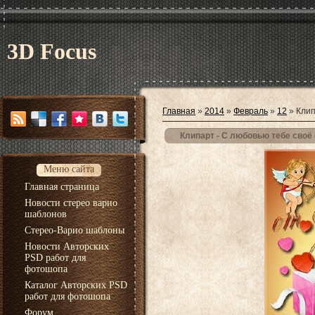
3D Focus
Главная
»
2014
»
Февраль
»
12
» Клип
Клипарт - С любовью тебе своё
Меню сайта
Главная страница
Новости стерео варио
шаблонов
Стерео-Варио шаблоны
Новости Авторских
PSD работ для
фотошопа
Каталог Авторских PSD
работ для фотошопа
Форум