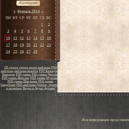
Календарь
«
Февраль 2014
»
ПН
ВТ
СР
ЧТ
ПТ
СБ
ВС
1
2
3
4
5
6
7
8
9
10
11
12
13
14
15
16
17
18
19
20
21
22
23
24
25
26
27
28
3D стерео
стерео варио шаблоны
PSD
шаблоны
шаблоны визиток
PSD Календари
Виньетки
PSD рамки
PSD рамки Детские
PSD рамки Женские
PSD рамки Мужские
PSD рамки Школьные
PSD рамки
Свадебные
PSD шаблоны Диптих, триптих
и полиптих
Видео и Аудио футажи
Вся информация представлен