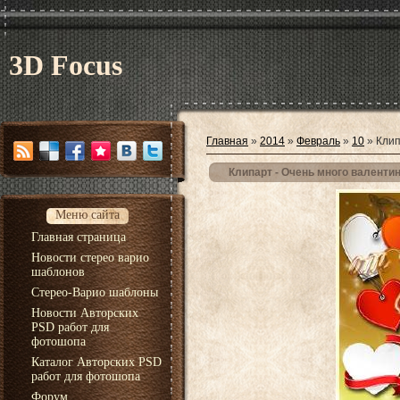
3D Focus
Главная
»
2014
»
Февраль
»
10
» Клип
Клипарт - Очень много валенти
Меню сайта
Главная страница
Новости стерео варио
шаблонов
Стерео-Варио шаблоны
Новости Авторских
PSD работ для
фотошопа
Каталог Авторских PSD
работ для фотошопа
Форум