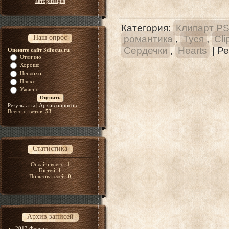
авторизация
Категория
:
Клипарт P
Наш опрос
романтика
,
Туся
,
Cli
Сердечки
,
Hearts
|
Ре
Оцените сайт 3dfocus.ru
Отлично
Хорошо
Неплохо
Плохо
Ужасно
Результаты
|
Архив опросов
Всего ответов:
53
Статистика
Онлайн всего:
1
Гостей:
1
Пользователей:
0
Архив записей
2013 Февраль