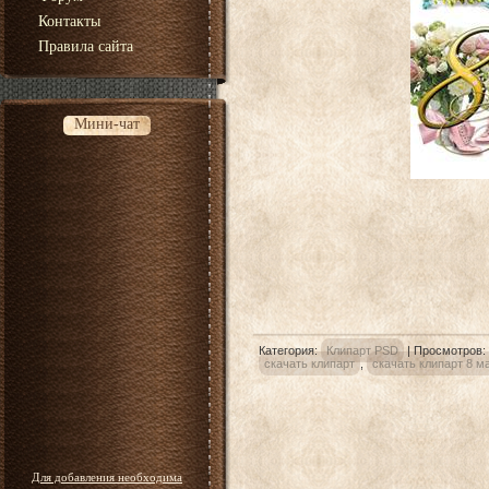
Контакты
Правила сайта
Мини-чат
Категория
:
Клипарт PSD
|
Просмотров
:
скачать клипарт
,
скачать клипарт 8 м
Для добавления необходима