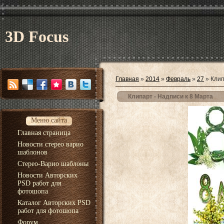
3D Focus
Главная
»
2014
»
Февраль
»
27
» Клип
Клипарт - Надписи к 8 Марта
Меню сайта
Главная страница
Новости стерео варио
шаблонов
Стерео-Варио шаблоны
Новости Авторских
PSD работ для
фотошопа
Каталог Авторских PSD
работ для фотошопа
Форум