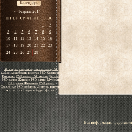
Календарь
«
Февраль 2014
»
ПН
ВТ
СР
ЧТ
ПТ
СБ
ВС
1
2
3
4
5
6
7
8
9
10
11
12
13
14
15
16
17
18
19
20
21
22
23
24
25
26
27
28
3D стерео
стерео варио шаблоны
PSD
шаблоны
шаблоны визиток
PSD Календари
Виньетки
PSD рамки
PSD рамки Детские
PSD рамки Женские
PSD рамки Мужские
PSD рамки Школьные
PSD рамки
Свадебные
PSD шаблоны Диптих, триптих
и полиптих
Видео и Аудио футажи
Вся информация представлен