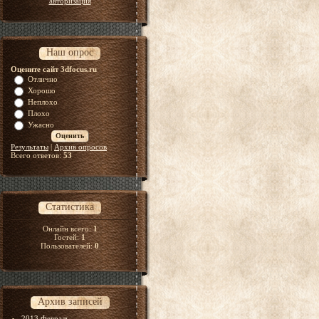
авторизация
Наш опрос
Оцените сайт 3dfocus.ru
Отлично
Хорошо
Неплохо
Плохо
Ужасно
Результаты
|
Архив опросов
Всего ответов:
53
Статистика
Онлайн всего:
1
Гостей:
1
Пользователей:
0
Архив записей
2013 Февраль