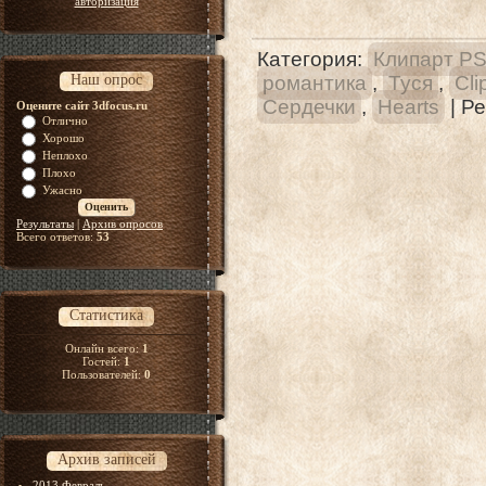
авторизация
Категория
:
Клипарт P
Наш опрос
романтика
,
Туся
,
Cli
Сердечки
,
Hearts
|
Ре
Оцените сайт 3dfocus.ru
Отлично
Хорошо
Неплохо
Плохо
Ужасно
Результаты
|
Архив опросов
Всего ответов:
53
Статистика
Онлайн всего:
1
Гостей:
1
Пользователей:
0
Архив записей
2013 Февраль