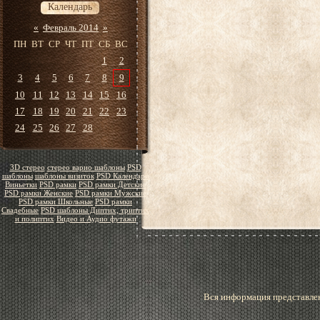
Календарь
«
Февраль 2014
»
ПН
ВТ
СР
ЧТ
ПТ
СБ
ВС
1
2
3
4
5
6
7
8
9
10
11
12
13
14
15
16
17
18
19
20
21
22
23
24
25
26
27
28
3D стерео
стерео варио шаблоны
PSD
шаблоны
шаблоны визиток
PSD Календари
Виньетки
PSD рамки
PSD рамки Детские
PSD рамки Женские
PSD рамки Мужские
PSD рамки Школьные
PSD рамки
Свадебные
PSD шаблоны Диптих, триптих
и полиптих
Видео и Аудио футажи
Вся информация представлен