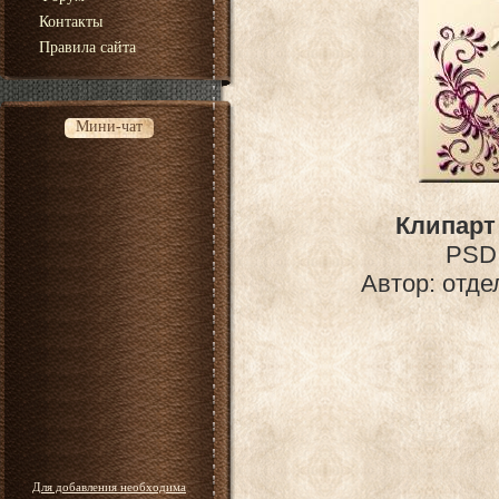
Контакты
Правила сайта
Мини-чат
Клипарт
PSD 
Автор: отде
Для добавления необходима