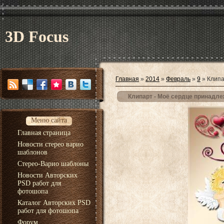
3D Focus
Главная
»
2014
»
Февраль
»
9
» Клипа
Клипарт - Моё сердце принадле
Меню сайта
Главная страница
Новости стерео варио
шаблонов
Стерео-Варио шаблоны
Новости Авторских
PSD работ для
фотошопа
Каталог Авторских PSD
работ для фотошопа
Форум