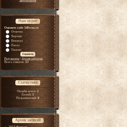
авторизация
Наш опрос
Оцените сайт 3dfocus.ru
Отлично
Хорошо
Неплохо
Плохо
Ужасно
Результаты
|
Архив опросов
Всего ответов:
53
Статистика
Онлайн всего:
1
Гостей:
1
Пользователей:
0
Архив записей
2013 Февраль