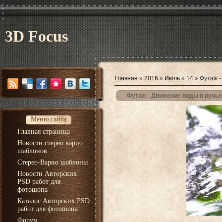
3D Focus
Главная
»
2016
»
Июль
»
14
» Футаж -
Футаж - Движение воды в ручье
Меню сайта
Главная страница
Новости стерео варио
шаблонов
Стерео-Варио шаблоны
Новости Авторских
PSD работ для
фотошопа
Каталог Авторских PSD
работ для фотошопа
Форум