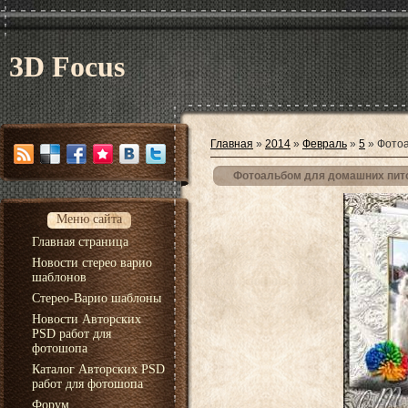
3D Focus
Главная
»
2014
»
Февраль
»
5
» Фотоа
Фотоальбом для домашних пит
Меню сайта
Главная страница
Новости стерео варио
шаблонов
Стерео-Варио шаблоны
Новости Авторских
PSD работ для
фотошопа
Каталог Авторских PSD
работ для фотошопа
Форум