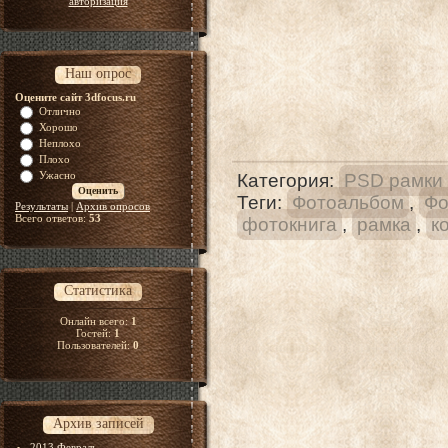
авторизация
Наш опрос
Оцените сайт 3dfocus.ru
Отлично
Хорошо
Неплохо
Плохо
Ужасно
Категория
:
PSD рамки
Теги
:
Фотоальбом
,
Фо
Результаты
|
Архив опросов
Всего ответов:
53
фотокнига
,
рамка
,
к
Статистика
Онлайн всего:
1
Гостей:
1
Пользователей:
0
Архив записей
2013 Февраль