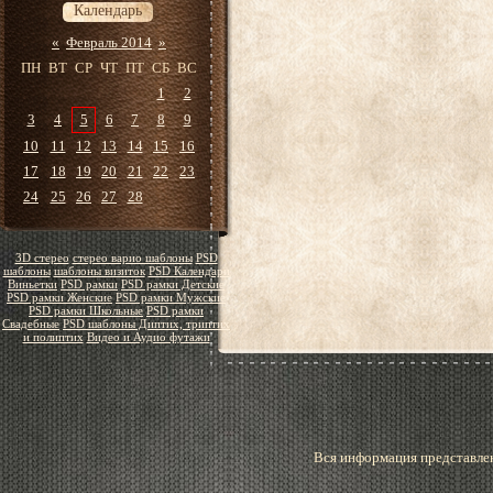
Календарь
«
Февраль 2014
»
ПН
ВТ
СР
ЧТ
ПТ
СБ
ВС
1
2
3
4
5
6
7
8
9
10
11
12
13
14
15
16
17
18
19
20
21
22
23
24
25
26
27
28
3D стерео
стерео варио шаблоны
PSD
шаблоны
шаблоны визиток
PSD Календари
Виньетки
PSD рамки
PSD рамки Детские
PSD рамки Женские
PSD рамки Мужские
PSD рамки Школьные
PSD рамки
Свадебные
PSD шаблоны Диптих, триптих
и полиптих
Видео и Аудио футажи
Вся информация представлен