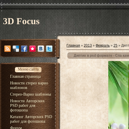
3D Focus
Главная
»
2013
»
Февраль
»
25
» Дипт
Диптих в psd формате - Спа ка
Меню сайта
Главная страница
Новости стерео варио
шаблонов
Стерео-Варио шаблоны
Новости Авторских
PSD работ для
фотошопа
Каталог Авторских PSD
работ для фотошопа
Форум