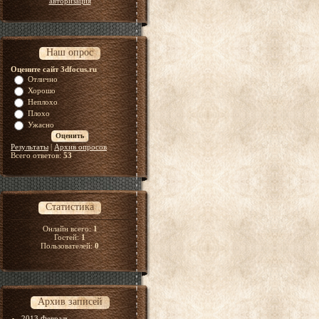
авторизация
Наш опрос
Оцените сайт 3dfocus.ru
Отлично
Хорошо
Неплохо
Плохо
Ужасно
Результаты
|
Архив опросов
Всего ответов:
53
Статистика
Онлайн всего:
1
Гостей:
1
Пользователей:
0
Архив записей
2013 Февраль