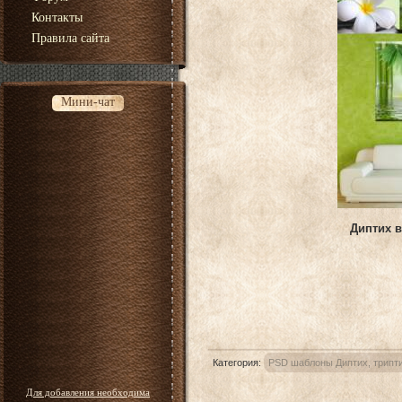
Контакты
Правила сайта
Мини-чат
Диптих в
Категория
:
PSD шаблоны Диптих, трипти
Для добавления необходима