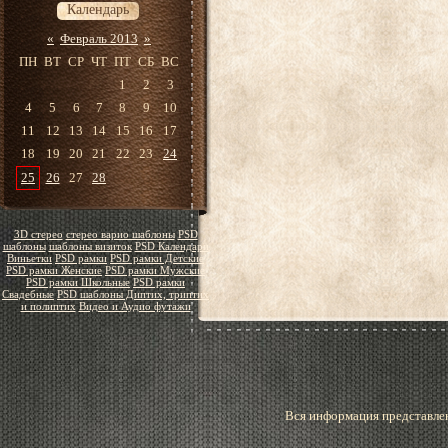
Календарь
«
Февраль 2013
»
ПН
ВТ
СР
ЧТ
ПТ
СБ
ВС
1
2
3
4
5
6
7
8
9
10
11
12
13
14
15
16
17
18
19
20
21
22
23
24
25
26
27
28
3D стерео
стерео варио шаблоны
PSD
шаблоны
шаблоны визиток
PSD Календари
Виньетки
PSD рамки
PSD рамки Детские
PSD рамки Женские
PSD рамки Мужские
PSD рамки Школьные
PSD рамки
Свадебные
PSD шаблоны Диптих, триптих
и полиптих
Видео и Аудио футажи
Вся информация представлен