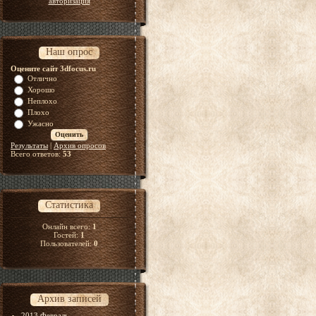
авторизация
Наш опрос
Оцените сайт 3dfocus.ru
Отлично
Хорошо
Неплохо
Плохо
Ужасно
Результаты
|
Архив опросов
Всего ответов:
53
Статистика
Онлайн всего:
1
Гостей:
1
Пользователей:
0
Архив записей
2013 Февраль