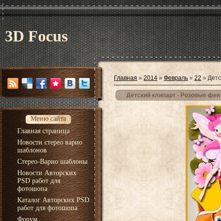
3D Focus
Главная
»
2014
»
Февраль
»
22
» Детс
Детский клипарт - Розовые феи
Меню сайта
Главная страница
Новости стерео варио
шаблонов
Стерео-Варио шаблоны
Новости Авторских
PSD работ для
фотошопа
Каталог Авторских PSD
работ для фотошопа
Форум