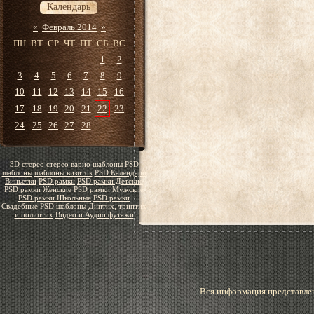
Календарь
«
Февраль 2014
»
ПН
ВТ
СР
ЧТ
ПТ
СБ
ВС
1
2
3
4
5
6
7
8
9
10
11
12
13
14
15
16
17
18
19
20
21
22
23
24
25
26
27
28
3D стерео
стерео варио шаблоны
PSD
шаблоны
шаблоны визиток
PSD Календари
Виньетки
PSD рамки
PSD рамки Детские
PSD рамки Женские
PSD рамки Мужские
PSD рамки Школьные
PSD рамки
Свадебные
PSD шаблоны Диптих, триптих
и полиптих
Видео и Аудио футажи
Вся информация представлен