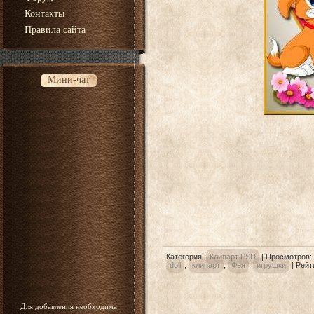
Контакты
Правила сайта
Мини-чат
Категория
:
Клипарт PSD
|
Просмотров
:
doll
,
клипарт
,
Фея
,
игрушки
|
Рейт
Для добавления необходима