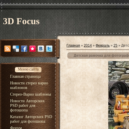
3D Focus
Главная
»
2014
»
Февраль
»
25
» Детс
Детская рамочка для фотограф
Меню сайта
Главная страница
Новости стерео варио
шаблонов
Стерео-Варио шаблоны
Новости Авторских
PSD работ для
фотошопа
Каталог Авторских PSD
работ для фотошопа
Форум