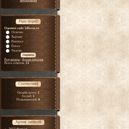
авторизация
Наш опрос
Оцените сайт 3dfocus.ru
Отлично
Хорошо
Неплохо
Плохо
Ужасно
Результаты
|
Архив опросов
Всего ответов:
53
Статистика
Онлайн всего:
1
Гостей:
1
Пользователей:
0
Архив записей
2013 Февраль