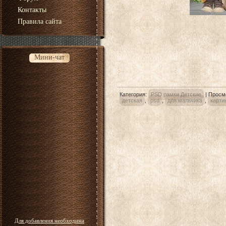
Контакты
Правила сайта
Мини-чат
Категория
:
PSD рамки Детские
|
Просм
детская
,
psd
,
для мальчика
,
карти
Для добавления необходима