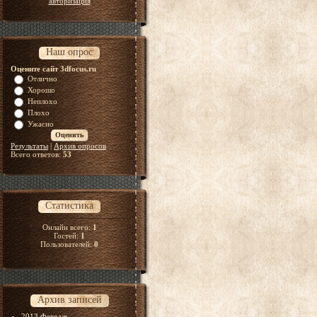
авторизация
Наш опрос
Оцените сайт 3dfocus.ru
Отлично
Хорошо
Неплохо
Плохо
Ужасно
Результаты
|
Архив опросов
Всего ответов:
53
Статистика
Онлайн всего:
1
Гостей:
1
Пользователей:
0
Архив записей
2013 Февраль