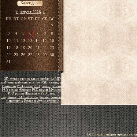
Календарь
«
Август 2026
»
ПН
ВТ
СР
ЧТ
ПТ
СБ
ВС
1
2
3
4
5
6
7
8
9
10
11
12
13
14
15
16
17
18
19
20
21
22
23
24
25
26
27
28
29
30
31
3D стерео
стерео варио шаблоны
PSD
шаблоны
шаблоны визиток
PSD Календари
Виньетки
PSD рамки
PSD рамки Детские
PSD рамки Женские
PSD рамки Мужские
PSD рамки Школьные
PSD рамки
Свадебные
PSD шаблоны Диптих, триптих
и полиптих
Видео и Аудио футажи
Вся информация представлен