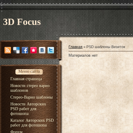
3D Focus
Главная
»
PSD шаблоны Визиток
Материалов нет
Меню сайта
Главная страница
Новости стерео варио
шаблонов
Стерео-Варио шаблоны
Новости Авторских
PSD работ для
фотошопа
Каталог Авторских PSD
работ для фотошопа
Форум