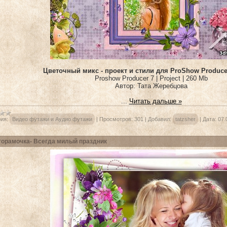
Цветочный микс - проект и стили для ProShow Producer
Proshow Producer 7 | Project | 260 Mb
Автор: Тата Жеребцова
...
Читать дальше »
ия:
Видео футажи и Аудио футажи
|
Просмотров:
301
|
Добавил:
tatzsher
|
Дата:
07.
орамочка- Всегда милый праздник