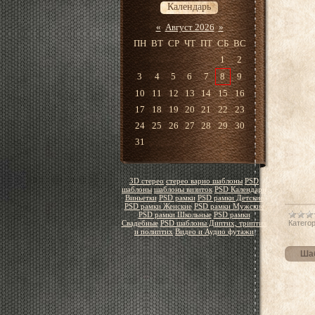
Календарь
«
Август 2026
»
ПН
ВТ
СР
ЧТ
ПТ
СБ
ВС
1
2
3
4
5
6
7
8
9
10
11
12
13
14
15
16
17
18
19
20
21
22
23
24
25
26
27
28
29
30
31
3D стерео
стерео варио шаблоны
PSD
шаблоны
шаблоны визиток
PSD Календари
Виньетки
PSD рамки
PSD рамки Детские
PSD рамки Женские
PSD рамки Мужские
PSD рамки Школьные
PSD рамки
Категор
Свадебные
PSD шаблоны Диптих, триптих
и полиптих
Видео и Аудио футажи
Шаб