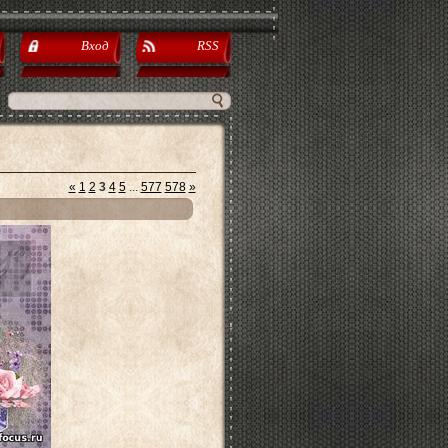
Вход
RSS
«
1
2
3
4
5
...
577
578
»