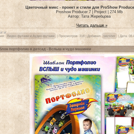
Цветочный микс - проект и стили для ProShow Producer
Proshow Producer 7 | Project | 274 Mb
Автор: Тата Жеребцова
...
Читать дальше »
ия:
Видео футажи и Аудио футажи
|
Просмотров:
318
|
Добавил:
tatzsher
|
Дата:
08.
лон портфолио в детсад - Вспыш и чудо машинки