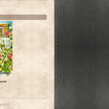
ucer
09.2017