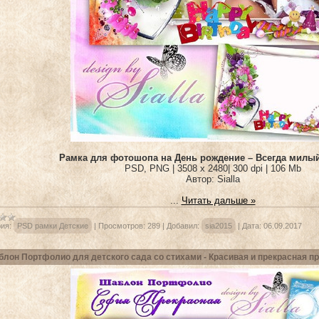
Рамка для фотошопа на День рождение – Всегда милы
PSD, PNG | 3508 x 2480| 300 dpi | 106 Mb
Автор: Sialla
...
Читать дальше »
ия:
PSD рамки Детские
|
Просмотров:
289
|
Добавил:
sia2015
|
Дата:
06.09.2017
лон Портфолио для детского сада со стихами - Красивая и прекрасная п