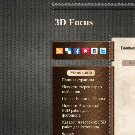
3D Focus
Главна
Цве
Меню сайта
Главная страница
Новости стерео варио
шаблонов
Стерео-Варио шаблоны
Новости Авторских
PSD работ для
фотошопа
Каталог Авторских PSD
работ для фотошопа
Форум