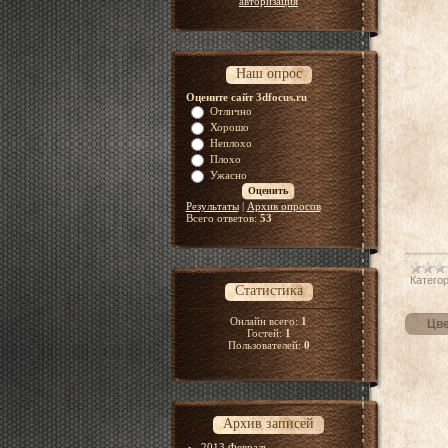
авторизация
Наш опрос
Оцените сайт 3dfocus.ru
Отлично
Хорошо
Неплохо
Плохо
Ужасно
Результаты
|
Архив опросов
Всего ответов:
53
Категор
Статистика
Онлайн всего:
1
Цве
Гостей:
1
Пользователей:
0
Архив записей
2013 Февраль