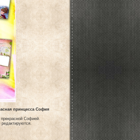
расная принцесса София
 прекрасной Софией.
е редактируются.