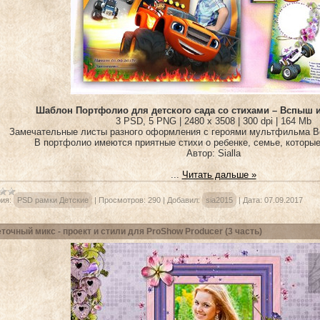
Шаблон Портфолио для детского сада со стихами – Вспыш 
3 PSD, 5 PNG | 2480 x 3508 | 300 dpi | 164 Mb
Замечательные листы разного оформления с героями мультфильма В
В портфолио имеются приятные стихи о ребенке, семье, которы
Автор: Sialla
...
Читать дальше »
ия:
PSD рамки Детские
|
Просмотров:
290
|
Добавил:
sia2015
|
Дата:
07.09.2017
точный микс - проект и стили для ProShow Producer (3 часть)