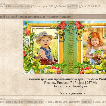
ия:
PSD рамки Детские
|
Просмотров:
340
|
Добавил:
sia2015
|
Дата:
06.09.2017
ний детский проект-альбом для ProShow Producer
Летний детский проект-альбом для ProShow Prod
Proshow Producer 7 | Project | 267 Mb
Автор: Тата Жеребцова
...
Читать дальше »
ия:
Видео футажи и Аудио футажи
|
Просмотров:
293
|
Добавил:
tatzsher
|
Дата:
06.