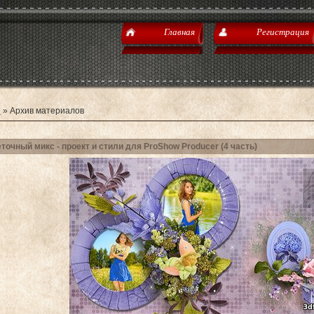
Главная
Регистрация
я
»
Архив материалов
точный микс - проект и стили для ProShow Producer (4 часть)