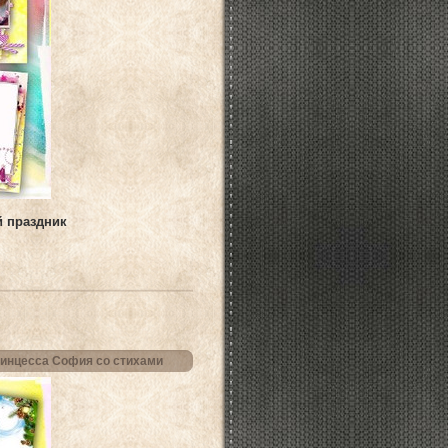
й праздник
ринцесса София со стихами